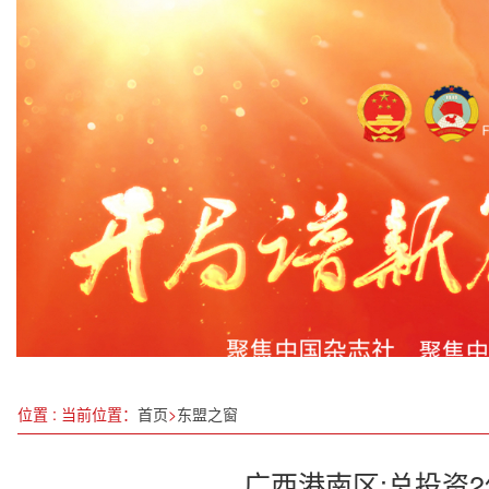
浙江代表团传达学习习近平总书记在参加江苏代表
冬至：阴极阳生，固藏养正
四川省供销合作社联合社成立70周年座谈会召开
广东：五“有”三“好”政策包推进“百万英才汇南粤”行
梅香四海映初心，共富潮头立标杆 ——记绍兴市南
意向签约金达5000万元！崇左小明山茶香飘邕城
用爱托起欢乐，苏州相城经开区爱心寒托班圆满结
全国“三夏”大规模小麦机收全面展开
位置 : 当前位置：
首页
>
东盟之窗
广西港南区:总投资