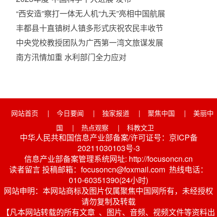
“西安造”察打一体无人机“九天”亮相中国航展
丰都县十直镇树人镇多形式庆祝农民丰收节
中央党校教授团队为广西第一湾文旅谋发展
南方汛情加重 水利部门全力应对
网站首页
|
今日要闻
|
独家报道
|
聚焦中国
|
美丽中
国
|
热点观察
|
科教文卫
中华人民共和国信息产业部备案/许可证号：京ICP备
20211030103号-3
信息产业部备案管理系统网址: http://focusoncn.cn
读者留言 投稿邮箱：focusoncn@foxmail.com 热线电话：
010-60351390(24小时)
网站申明：本网站商标及图片仅属聚焦中国网所有，未经授权
请勿复制及转载
【凡本网站转载的所有文章 、图片、音频、视频文件等资料出