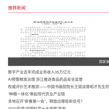
推荐新闻
国家
数字产业去年完成业务收入35万亿元
AI预警精准治理 浙江推进食品药品安全监管
权威评价艺术推崇——中国书画院院长王斌谈曾昭才先生
“种粮一体化”串起现代农业产业链
多地召开“新春第一会”，释放出哪些新信号？
2023年度“中国科学十大进展”发布