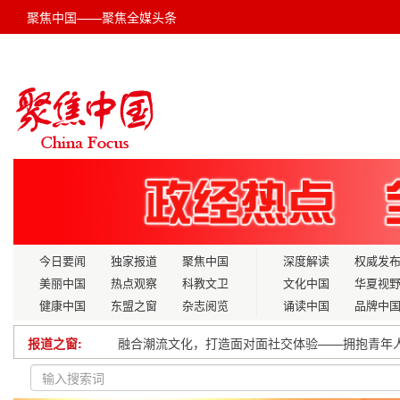
聚焦中国——聚焦全媒头条
今日要闻
独家报道
聚焦中国
深度解读
权威发
美丽中国
热点观察
科教文卫
文化中国
华夏视
健康中国
东盟之窗
杂志阅览
诵读中国
品牌中
报道之窗:
融合潮流文化，打造面对面社交体验——拥抱青年
枞味千年融国策：以“农业新质生产力”托举乡村振兴