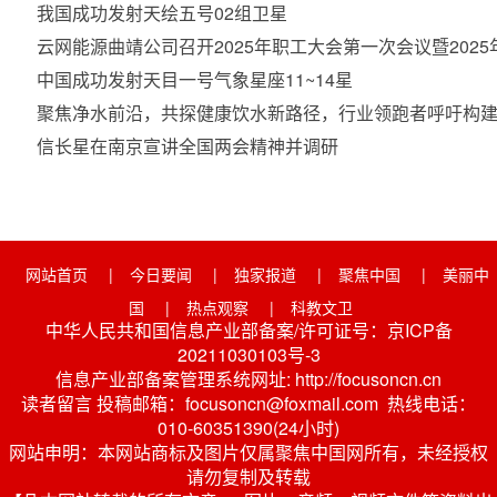
我国成功发射天绘五号02组卫星
云网能源曲靖公司召开2025年职工大会第一次会议暨202
中国成功发射天目一号气象星座11~14星
聚焦净水前沿，共探健康饮水新路径，行业领跑者呼吁构
信长星在南京宣讲全国两会精神并调研
网站首页
|
今日要闻
|
独家报道
|
聚焦中国
|
美丽中
国
|
热点观察
|
科教文卫
中华人民共和国信息产业部备案/许可证号：京ICP备
20211030103号-3
信息产业部备案管理系统网址: http://focusoncn.cn
读者留言 投稿邮箱：focusoncn@foxmail.com 热线电话：
010-60351390(24小时)
网站申明：本网站商标及图片仅属聚焦中国网所有，未经授权
请勿复制及转载