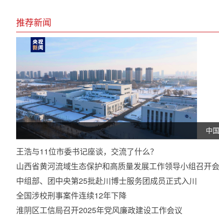
推荐新闻
中
王浩与11位市委书记座谈，交流了什么？
山西省黄河流域生态保护和高质量发展工作领导小组召开
中组部、团中央第25批赴川博士服务团成员正式入川
全国涉校刑事案件连续12年下降
淮阴区工信局召开2025年党风廉政建设工作会议