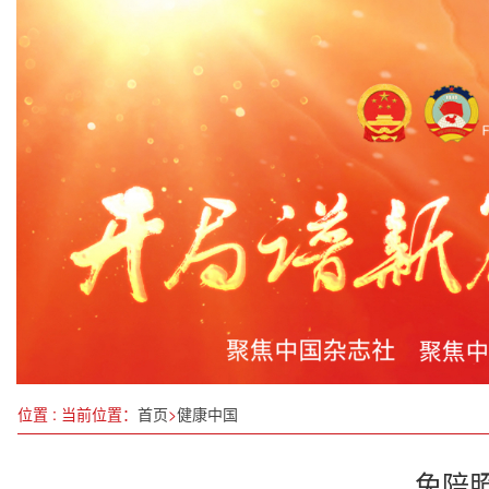
弘扬民族医药，共筑健康未来
张源：以全球视野架设共赢之桥，为“十五五”高质
役前教育训练开启 点燃热血军旅梦
2024年广西林业和高端绿色家居产业 发展对接会
新年第一展：中国华交会如期开幕
填补空白 黑龙江省高端牛肉产品首获绿色食品标志
《北京城市治理研究报告（2024）》于今日发布
两部门紧急调拨的中央救灾物资已全部运抵山西灾
位置 : 当前位置：
首页
>
健康中国
免陪