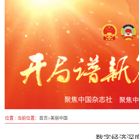
江西省10月细颗粒物月均浓度同比下降21.2%
铸牢中华民族共同体意识的重大意义
以中医药创新践行“十五五”使命，与国家战略同频共
启动“产业链”党建课题，搭建交流平台
“健康饮食、快乐学习——泰莱中国儿童健康改善计
浙江推动制造业高端化、智能化、绿色化发展
中法文化遗产与城市研究交流座谈会在并举行
位置 : 当前位置：
首页
>
美丽中国
数字经济深