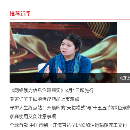
推荐新闻
《道
《网络暴力信息治理规定》8月1日起施行
专家详解干细胞治疗药品上市难点
守护人生终点站：齐晨晖的“天裕模式”与“十五五”的绿色
的深度融合
家庭使用艾灸注意事项
全球首款 中国首制！江海直达型LNG加注运输船完工交付