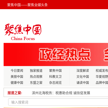
聚焦中国——聚焦全媒头条
今日要闻
独家报道
聚焦中国
深度解读
权威发
美丽中国
热点观察
科教文卫
文化中国
华夏视
健康中国
东盟之窗
杂志阅览
诵读中国
品牌中
滨州北海税务：税惠助合规 诚信促发展
报道之窗:
深学细悟全会精神，勇担时代发展使命——学习党
江西新干县“四个一”工作法：政务服务便民热线的