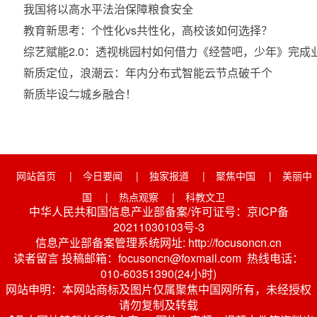
我国将以高水平法治保障粮食安全
教育新思考：个性化vs共性化，高校该如何选择？
综艺赋能2.0：透视桃园村如何借力《经营吧，少年》完成
新质定位，浪潮云：年内分布式智能云节点破千个
新质毕设⇋城乡融合！
网站首页
|
今日要闻
|
独家报道
|
聚焦中国
|
美丽中
国
|
热点观察
|
科教文卫
中华人民共和国信息产业部备案/许可证号：京ICP备
20211030103号-3
信息产业部备案管理系统网址: http://focusoncn.cn
读者留言 投稿邮箱：focusoncn@foxmail.com 热线电话：
010-60351390(24小时)
网站申明：本网站商标及图片仅属聚焦中国网所有，未经授权
请勿复制及转载