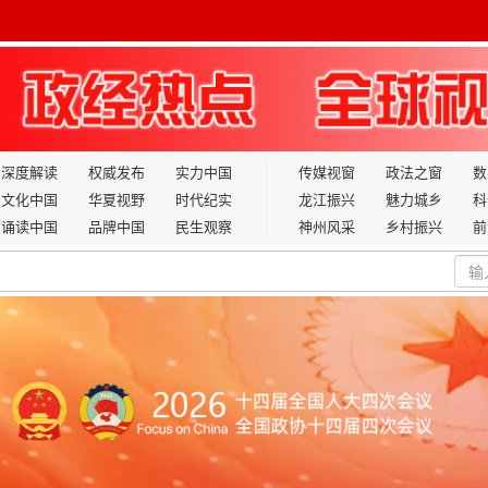
深度解读
权威发布
实力中国
传媒视窗
政法之窗
数
文化中国
华夏视野
时代纪实
龙江振兴
魅力城乡
科
诵读中国
品牌中国
民生观察
神州风采
乡村振兴
前
回响
医眼科传承者李金山与“十五五”眼健康高质量发展之路
公园式婚姻登记机关、77个户外颁证点
坝”之路与“十五五”的乡村振兴答卷 ——从重庆市鸦地坝农业