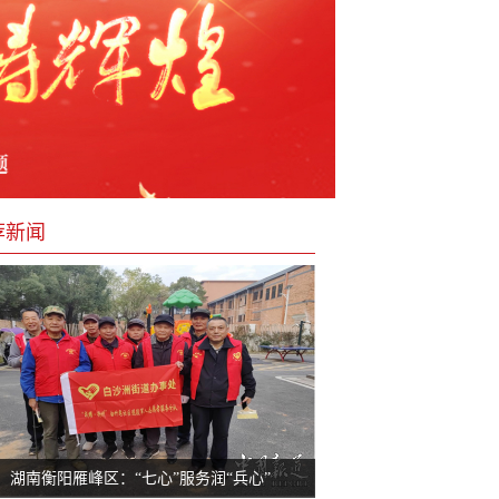
荐新闻
湖南衡阳雁峰区：“七心”服务润“兵心”