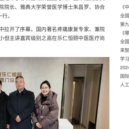
院院长、雅典大学荣誉医学博士朱昌罗、协合
《
一行。
全国
第九
中拉开了序幕，国内著名疼痛康复专家、兼院
举
《
小但主讲嘉宾级别之高在乐仁恒颐中医医疗尚
榜
全国
吨
来智
学习
五五
20
国
功
人工