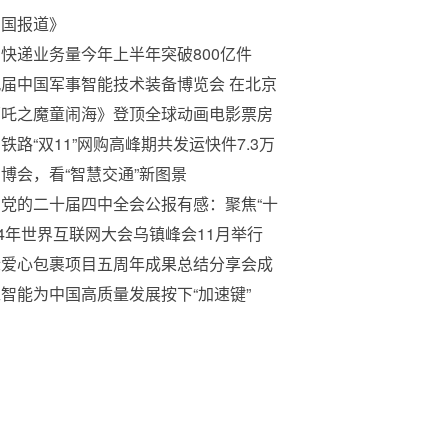
中国报道》
快递业务量今年上半年突破800亿件
届中国军事智能技术装备博览会 在北京
办
哪吒之魔童闹海》登顶全球动画电影票房
铁路“双11”网购高峰期共发运快件7.3万
博会，看“智慧交通”新图景
党的二十届四中全会公报有感：聚焦“十
”，李元为“文化强国”再赋能
24年世界互联网大会乌镇峰会11月举行
际爱心包裹项目五周年成果总结分享会成
举办
智能为中国高质量发展按下“加速键”