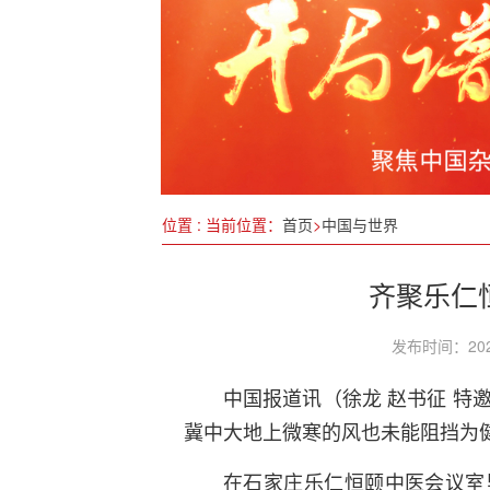
开发有限公司看新农人如何赋能乡村产
冬至：阴极阳生，固藏养正
江西省乐安县水利局深入重点水利工程
喜迎新春，情暖寒冬
盐城东台：聚焦“三个引领” 推动“两企
位置 : 当前位置：
首页
>
中国与世界
打响根源治理排水管网臭气的第一枪，为
齐聚乐仁
发布时间：202
中国报道讯（徐龙 赵书征 特
冀中大地上微寒的风也未能阻挡为
在石家庄乐仁恒颐中医会议室