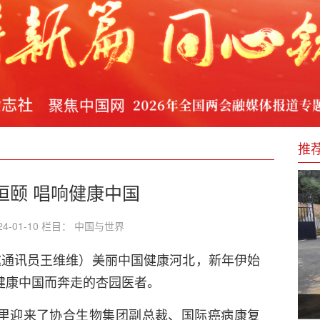
业振兴
建设现场宣讲党的二十届三中全会精神
三新”团建工作提质增效
推
“十五五”规划献一策
恒颐 唱响健康中国
4-01-10 栏目： 中国与世界
邀通讯员王维维）美丽中国健康河北，新年伊始
健康中国而奔走的杏园医者。
里迎来了协合生物集团副总裁、国际癌病康复