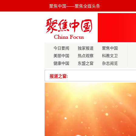
聚焦中国——聚焦全媒头条
今日要闻
独家报道
聚焦中国
美丽中国
热点观察
科教文卫
健康中国
东盟之窗
杂志阅览
报道之窗:
黄芦英：医者仁心照人间，安居之盼待
园林巧绘新春景 精心筹备贺岁年
融古汇今护光明，凝心聚力启新程——中
让婚姻登记更具浪漫感！四川建成29个
山泉育菇香 丹心报乡梓：金家美的“鸦地