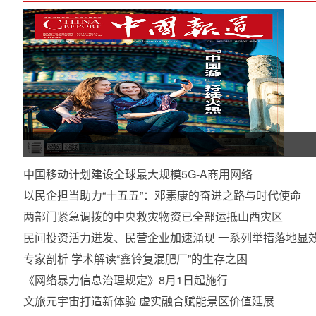
中国移动计划建设全球最大规模5G-A商用网络
以民企担当助力“十五五”：邓素康的奋进之路与时代使命
两部门紧急调拨的中央救灾物资已全部运抵山西灾区
民间投资活力迸发、民营企业加速涌现 一系列举措落地显
专家剖析 学术解读“鑫铃复混肥厂”的生存之困
《网络暴力信息治理规定》8月1日起施行
文旅元宇宙打造新体验 虚实融合赋能景区价值延展