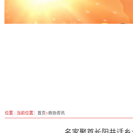
“中国经济展现出强大韧性与活力”
全国地质灾害防治宣传培训演练行动在四川启动
加快内外贸一体化发展 帮助企业“两条腿”走路——
一梅兴山海：吴丽军的“共富”实践与“十五五”的
深学细悟全会精神 勇担时代发展使命——赵正富以
“才聚经开 创领未来”创业路演活动成功举办
白岩松：2024年中华医学会灾难医学分会学术会上
春节消费热潮将至 消费者要谨防虚假打折
位置 : 当前位置：
首页
>
商协资讯
名家聚首长阳共话乡