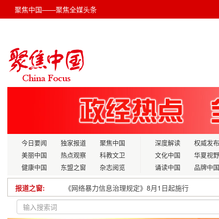
聚焦中国——聚焦全媒头条
今日要闻
独家报道
聚焦中国
深度解读
权威发
美丽中国
热点观察
科教文卫
文化中国
华夏视
健康中国
东盟之窗
杂志阅览
诵读中国
品牌中
报道之窗:
《网络暴力信息治理规定》8月1日起施行
消防知识进校园 安全“种子”播心间