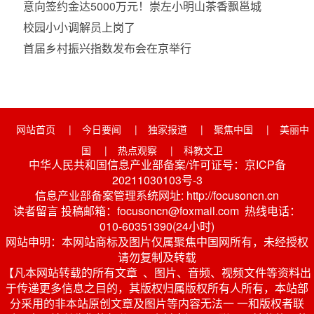
意向签约金达5000万元！崇左小明山茶香飘邕城
校园小小调解员上岗了
首届乡村振兴指数发布会在京举行
网站首页
|
今日要闻
|
独家报道
|
聚焦中国
|
美丽中
国
|
热点观察
|
科教文卫
中华人民共和国信息产业部备案/许可证号：京ICP备
20211030103号-3
信息产业部备案管理系统网址: http://focusoncn.cn
读者留言 投稿邮箱：focusoncn@foxmail.com 热线电话：
010-60351390(24小时)
网站申明：本网站商标及图片仅属聚焦中国网所有，未经授权
请勿复制及转载
【凡本网站转载的所有文章 、图片、音频、视频文件等资料出
于传递更多信息之目的，其版权归属版权所有人所有，本站部
分采用的非本站原创文章及图片等内容无法一 一和版权者联