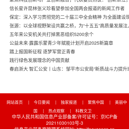
信长星许昆林张义珍看望参加全国两会报道的新闻工作者
保定：深入学习贯彻党的二十届三中全会精神 为全面建设
张源：以全球视野架设共赢之桥，为“十五五”高质量发展注
五年来公安机关共打掉黑恶组织5200余个
公益未来·露露乐蒙青少年赋能计划开启2025新篇章
踏上报国新征程 逐梦军营正青春
践行绿色发展理念的中国贡献
春启浙大 智汇公安丨山东：邹平市公安局“新质战斗力提升
网站首页
|
今日要闻
|
独家报道
|
聚焦中国
|
美丽中
国
|
热点观察
|
科教文卫
中华人民共和国信息产业部备案/许可证号：京ICP备
20211030103号-3