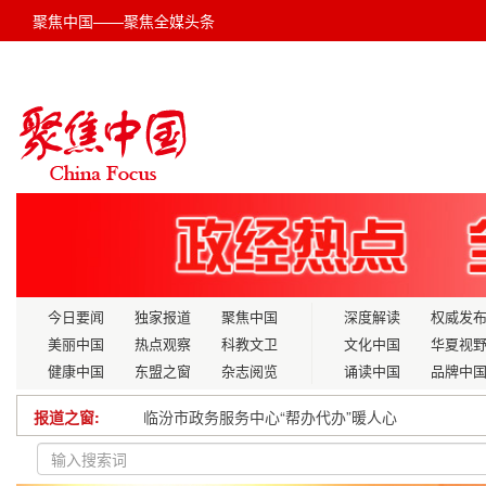
聚焦中国——聚焦全媒头条
今日要闻
独家报道
聚焦中国
深度解读
权威发
美丽中国
热点观察
科教文卫
文化中国
华夏视
健康中国
东盟之窗
杂志阅览
诵读中国
品牌中
报道之窗:
养老、助困、护苗，新一年民生保障网这样织
学习绘文｜蜡染之美，惊艳时光