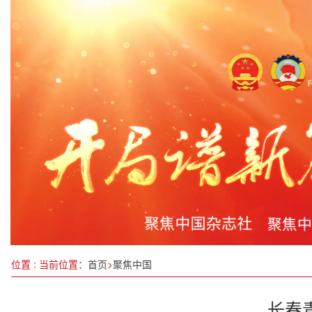
第十八届全国大学生信息安全竞赛（创新实践能力
中美科研团队获得迄今为止最清晰的线粒体蛋白解
守护生命之源，践行节水行动
第三十二届书博会开幕 打造全民共享的文化盛宴
《中国报道》
强化要素支撑 助推国企发展
“瓷的旅程”—2023景德镇国际陶瓷艺术双年展盛大
临汾市政务服务中心“帮办代办”暖人心
位置 : 当前位置：
首页
>
聚焦中国
长春青