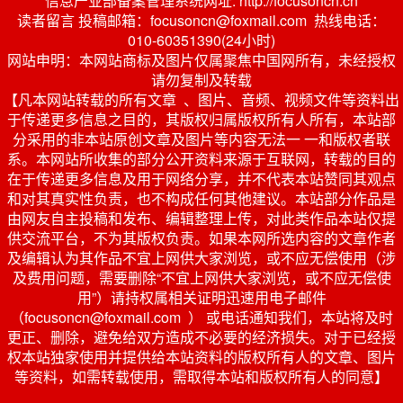
信息产业部备案管理系统网址: http://focusoncn.cn
读者留言 投稿邮箱：focusoncn@foxmail.com 热线电话：
010-60351390(24小时)
网站申明：本网站商标及图片仅属聚焦中国网所有，未经授权
请勿复制及转载
【凡本网站转载的所有文章 、图片、音频、视频文件等资料出
于传递更多信息之目的，其版权归属版权所有人所有，本站部
分采用的非本站原创文章及图片等内容无法一 一和版权者联
系。本网站所收集的部分公开资料来源于互联网，转载的目的
在于传递更多信息及用于网络分享，并不代表本站赞同其观点
和对其真实性负责，也不构成任何其他建议。本站部分作品是
由网友自主投稿和发布、编辑整理上传，对此类作品本站仅提
供交流平台，不为其版权负责。如果本网所选内容的文章作者
及编辑认为其作品不宜上网供大家浏览，或不应无偿使用（涉
及费用问题，需要删除“不宜上网供大家浏览，或不应无偿使
用”）请持权属相关证明迅速用电子邮件
（focusoncn@foxmail.com ） 或电话通知我们，本站将及时
更正、删除，避免给双方造成不必要的经济损失。对于已经授
权本站独家使用并提供给本站资料的版权所有人的文章、图片
等资料，如需转载使用，需取得本站和版权所有人的同意】