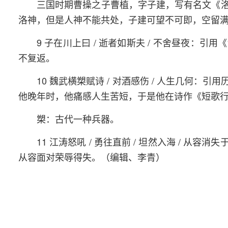
三国时期曹操之子曹植，字子建，写有名文《
洛神，但是人神不能共处，子建可望不可即，空留
9 子在川上曰 / 逝者如斯夫 / 不舍昼夜
不复返。
10 魏武横槊赋诗 / 对酒感伤 / 人生几何
他晚年时，他痛感人生苦短，于是他在诗作《短歌行
槊：古代一种兵器。
11 江涛怒吼 / 勇往直前 / 坦然入海 /
从容面对荣辱得失。（编辑、李青）