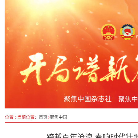
广西自贸区南宁片区：强化金融开放 以技术创新促
江西新干县“四个一”工作法：政务服务便民热线的
瑞隆安书苑|《最重要的事只有一件》读书分享会圆
王景安：一位老中医的“继承不泥古，创新不离宗”
哈尔滨：住房公积金十件惠民实事出炉
李依富：以“集成田园”重构农业未来，筑牢中国式现
郭宁宁吴贤德会见福州市受表彰的全国民族团结进
第十个全国科技工作者日|千年瑶医的深山瑰宝：瑶
位置 : 当前位置：
首页
>
聚焦中国
跨越百年沧浪 奏响时代壮