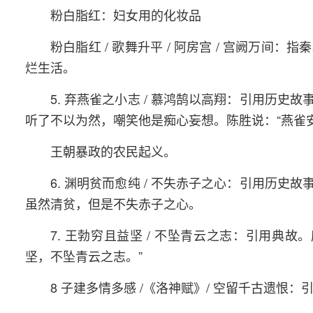
粉白脂红：妇女用的化妆品
粉白脂红 / 歌舞升平 / 阿房宫 / 宫阙万
烂生活。
5. 弃燕雀之小志 / 慕鸿鹄以高翔：引用历
听了不以为然，嘲笑他是痴心妄想。陈胜说：“燕雀
王朝暴政的农民起义。
6. 渊明贫而愈纯 / 不失赤子之心：引用历
虽然清贫，但是不失赤子之心。
7. 王勃穷且益坚 / 不坠青云之志：引用
坚，不坠青云之志。”
8 子建多情多感 /《洛神赋》/ 空留千古遗恨：