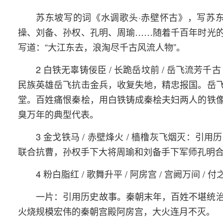
苏东坡写的词《水调歌头·赤壁怀古》，写苏
操、刘备、孙权、孔明、周瑜……随着千百年时光
写道：“大江东去，浪淘尽千古风流人物”。
2 白铁无辜铸佞臣 / 长跪岳坟前 / 岳飞流芳千古
民族英雄岳飞抗击金兵，收复失地，精忠报国。岳
堂。百姓痛恨秦桧，用白铁铸成秦桧夫妇两人的铁
臭万年的典型代表。
3 金戈铁马 / 赤壁烽火 / 樯橹灰飞烟灭
联合抗曹，孙权手下大将周瑜和刘备手下军师孔明
4 粉白脂红 / 歌舞升平 / 阿房宫 / 宫阙万间 / 付
一片：引用历史故事。秦朝末年，百姓不堪统
火烧规模宏伟的秦朝宫殿阿房宫，大火连月不灭。