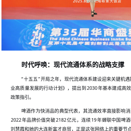
时代呼唤：现代流通体系的战略支撑
“
”
十五五
开局之年，现代流通体系建设迎来关键机遇
2030
业高质量发展的行动计划》，提出到
年基本建成高效
政策指引。
啤酒作为快消品的典型代表，其流通效率直接影响消
2022
2182
19
年品牌价值突破
亿元，连续
年蝉联中国啤酒
刘慧霞和她的大连新富才商贸，正是这张网络上的重要节