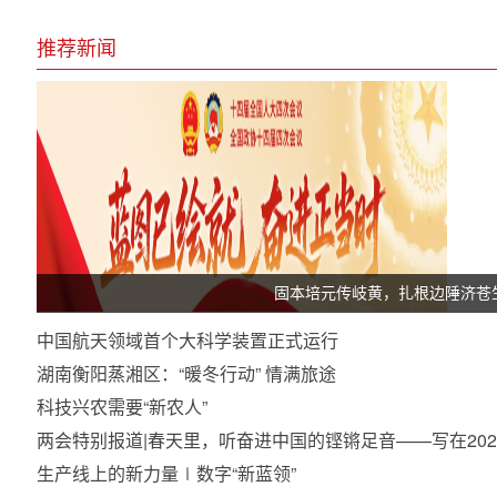
推荐新闻
固本培元传岐黄，扎根边陲济苍
中国航天领域首个大科学装置正式运行
湖南衡阳蒸湘区：“暖冬行动” 情满旅途
科技兴农需要“新农人”
两会特别报道|春天里，听奋进中国的铿锵足音——写在20
生产线上的新力量∣数字“新蓝领”