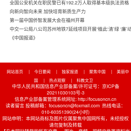
全国公安机关在职民警已有192.2万人取得基本级执法资格
向新向智向未来 加快培育新质生产力
第一届中国侨智发展大会在福州开幕
中交一公局八公司苏州地铁7延线项目开展“植此‘清’绿 ‘廉’
《中国报道》
网站首页
|
今日要闻
|
独家报道
|
聚焦中国
|
美丽中
国
|
热点观察
|
科教文卫
中华人民共和国信息产业部备案/许可证号：京ICP备
20211030103号-3
信息产业部备案管理系统网址: http://focusoncn.cn
读者留言 投稿邮箱：focusoncn@foxmail.com 热线电话：
010-60351390(24小时)
网站申明：本网站商标及图片仅属聚焦中国网所有，未经授权
请勿复制及转载