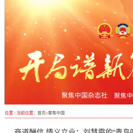
工信部：推动绿色低碳产业发展加快转型
消费新增长点持续壮大 更多国货“潮品”走俏市场
中国发展高层论坛2024年年会在京开幕
民进浙江省委会举办“我身边的先进”宣讲报告会
“瓷的旅程”—2023景德镇国际陶瓷艺术双年展盛大
在“学中干、干中学”上提升执政为民能力
招聘会现场，人从众！
继续扎实推进乡村全面振兴——两部门有关负责人
位置 : 当前位置：
首页
>
聚焦中国
商道酬信 情义立业：刘慧霞的“青岛