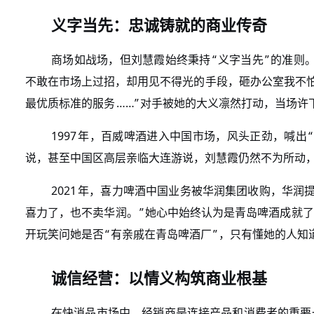
义字当先：忠诚铸就的商业传奇
“
”
商场如战场，但刘慧霞始终秉持
义字当先
的准则
不敢在市场上过招，却用见不得光的手段，砸办公室我不
……”
最优质标准的服务
对手被她的大义凛然打动，当场许
1997
“
年，百威啤酒进入中国市场，风头正劲，喊出
说，甚至中国区高层亲临大连游说，刘慧霞仍然不为所动
2021
年，喜力啤酒中国业务被华润集团收购，华润
”
喜力了，也不卖华润。
她心中始终认为是青岛啤酒成就了
“
”
开玩笑问她是否
有亲戚在青岛啤酒厂
，只有懂她的人知
诚信经营：以情义构筑商业根基
在快消品市场中，经销商是连接产品和消费者的重要