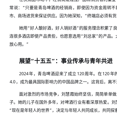
“
常说：
只要是青岛啤酒的经销商，即使因为资金周转不
“
市、商场进货来保证供应。因为她深知，
终端店必须有货
“
”
她用
好人酿好酒，好人销好酒
的服务理念积累了
“
”
连很多酒店即使产品贵些，也愿意选用
刘总家
的产品。
”
放心用。
“
”
展望
十五五
：事业传承与青年共进
2024
120
120
年，青岛啤酒迎来了成立
周年。在
年
4.0
，成为最具国际影响力的中国品牌之一。这背后，离不
面对激烈的市场竞争，刘慧霞始终坚信，简简单单做
子。她的儿子在国外多年，对啤酒行业有着深厚热爱。刘
“
”
现在是年轻人的世界
，决定与年轻人共同成长，共同探