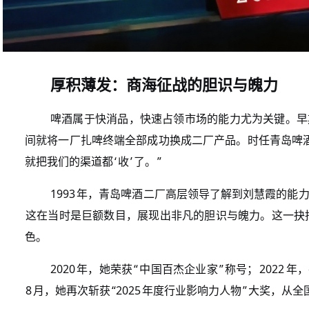
厚积薄发：商海征战的胆识与魄力
啤酒属于快消品，快速占领市场的能力尤为关键。早
间就将一厂扎啤终端全部成功换成二厂产品。时任青岛啤
‘
’
”
就把我们的渠道都
收
了。
1993
年，青岛啤酒二厂高层领导了解到刘慧霞的能
这在当时是巨额数目，展现出非凡的胆识与魄力。这一抉
色。
2020
“
”
2022
年，她荣获
中国百杰企业家
称号；
年，
8
“2025
”
月，她再次斩获
年度行业影响力人物
大奖，从全