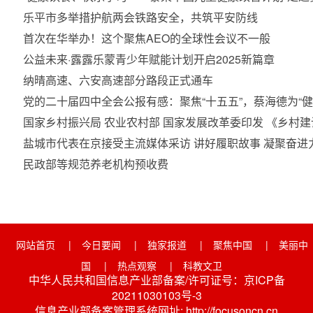
乐平市多举措护航两会铁路安全，共筑平安防线
首次在华举办！这个聚焦AEO的全球性会议不一般
公益未来·露露乐蒙青少年赋能计划开启2025新篇章
纳晴高速、六安高速部分路段正式通车
党的二十届四中全会公报有感：聚焦“十五五”，蔡海德为“健
国家乡村振兴局 农业农村部 国家发展改革委印发 《乡
盐城市代表在京接受主流媒体采访 讲好履职故事 凝聚奋进
民政部等规范养老机构预收费
网站首页
|
今日要闻
|
独家报道
|
聚焦中国
|
美丽中
国
|
热点观察
|
科教文卫
中华人民共和国信息产业部备案/许可证号：京ICP备
20211030103号-3
信息产业部备案管理系统网址: http://focusoncn.cn