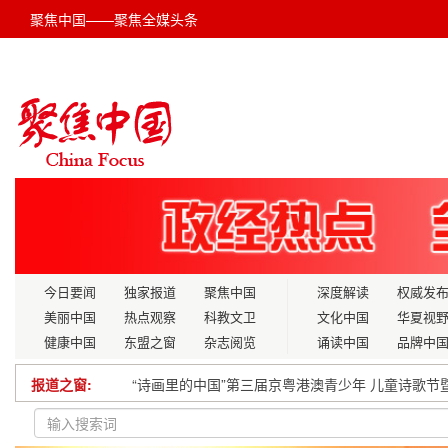
聚焦中国——聚焦全媒头条
今日要闻
独家报道
聚焦中国
深度解读
权威发
美丽中国
热点观察
科教文卫
文化中国
华夏视
健康中国
东盟之窗
杂志阅览
诵读中国
品牌中
“诗画里的中国”第三届京粤港澳青少年 儿童诗歌
报道之窗:
穗龙聚力“山海交响” 红色文旅赋能双城新篇