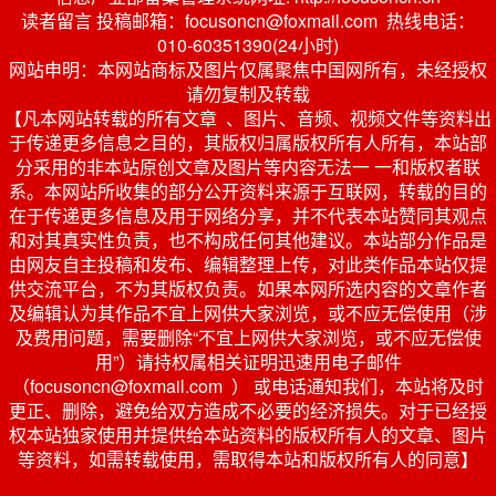
读者留言 投稿邮箱：focusoncn@foxmail.com 热线电话：
010-60351390(24小时)
网站申明：本网站商标及图片仅属聚焦中国网所有，未经授权
请勿复制及转载
【凡本网站转载的所有文章 、图片、音频、视频文件等资料出
于传递更多信息之目的，其版权归属版权所有人所有，本站部
分采用的非本站原创文章及图片等内容无法一 一和版权者联
系。本网站所收集的部分公开资料来源于互联网，转载的目的
在于传递更多信息及用于网络分享，并不代表本站赞同其观点
和对其真实性负责，也不构成任何其他建议。本站部分作品是
由网友自主投稿和发布、编辑整理上传，对此类作品本站仅提
供交流平台，不为其版权负责。如果本网所选内容的文章作者
及编辑认为其作品不宜上网供大家浏览，或不应无偿使用（涉
及费用问题，需要删除“不宜上网供大家浏览，或不应无偿使
用”）请持权属相关证明迅速用电子邮件
（focusoncn@foxmail.com ） 或电话通知我们，本站将及时
更正、删除，避免给双方造成不必要的经济损失。对于已经授
权本站独家使用并提供给本站资料的版权所有人的文章、图片
等资料，如需转载使用，需取得本站和版权所有人的同意】