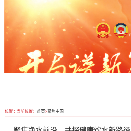
江西头雁之旅：百家争鸣天正蓝
《呼叫81192：“海空卫士”王伟的飞行梦和家国情
2024中国互联网大会在京开幕
深入学习贯彻全国两会精神 助力经济社会高质量发
石家庄民协“开国元勋年画收藏展”亮相平山
两部门紧急调拨的中央救灾物资已全部运抵山西灾
《中国报道》
最高检：充分运用法治力量服务高质量发展
位置 : 当前位置：
首页
>
聚焦中国
聚焦净水前沿，共探健康饮水新路径