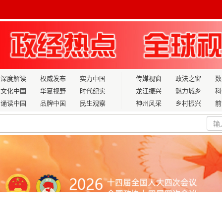
深度解读
权威发布
实力中国
传媒视窗
政法之窗
数
文化中国
华夏视野
时代纪实
龙江振兴
魅力城乡
科
诵读中国
品牌中国
民生观察
神州风采
乡村振兴
前
25年公共服务启动
——学习党的二十届四中全会公报有感之赵庆霞篇
通车
验室