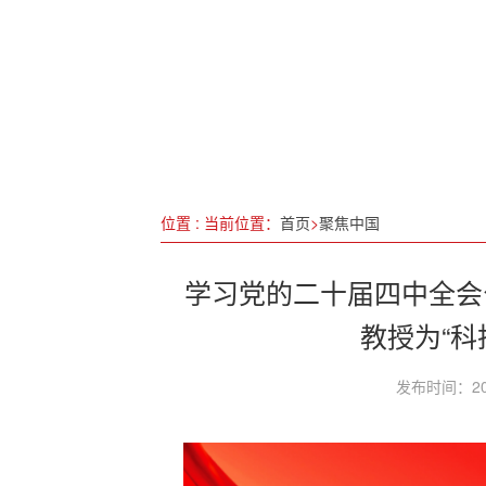
奋进“十五五” 科技谱新篇：张凤文与
科技工作者日
山东：滨州交警罗云智--- 一等功+全
来智博会，看“智慧交通”新图景
《中国未来媒体研究报告（2024）》
位置 : 当前位置：
首页
>
聚焦中国
长三角一体化，更好“先行探路、引领示
学习党的二十届四中全会
教授为“科
发布时间：20