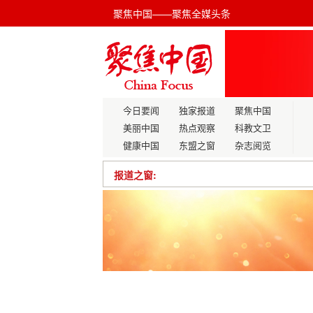
聚焦中国——聚焦全媒头条
今日要闻
独家报道
聚焦中国
美丽中国
热点观察
科教文卫
健康中国
东盟之窗
杂志阅览
报道之窗:
周祖翼会见新华通讯社总编辑吕岩松
涵盖五大品牌，上交会“技术贸易+”20
深学细悟全会精神 勇担时代发展使命
跨径超600米！世界最大跨径拱桥建成
中控技术×大华股份成立视觉AI联合实