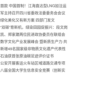
首款 中国首制！江海直达型LNG加注运
船完工交付
立军主持召开四川省委政法委委务会会议
达学习全国两会精神
绿化美化又有新方案 四部门发文
“双碳”育新机，绿染田园促振兴：段文岗
米农药之路与“十五五”农业绿色转型
运凯、郑家建两位民进政协委员在联组会
发言
数字文化产业发展峰会 暨新质生产力·共
造·跨境电商发展峰会隆重召开
新增49名国家级非物质文化遗产代表性
承人
国石油获首张原油碳足迹评价证书
路公安开展客运火车站区域道路交通专项
治
十八届全国大学生信息安全竞赛（创新实
能力赛）暨第二届长城杯铁人三项赛（防
赛）四川赛区半决赛成功举办