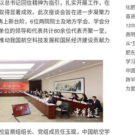
以总书记回信精神为指引，扎实开展工作，在
化
取得显著成效。此次座谈会旨在进一步凝聚力
奋进
再上新台阶，6位两院院士及地方学会、学会分
文
12
单位的领导和代表共计80余位代表齐聚一堂，
高明
推动我国航空科技发展和国民经济建设贡献力
从“
“新
肥东
会
学
营
中
业
跨
量
为爱
检监察组组长、党组成员任玉琨，中国航空学