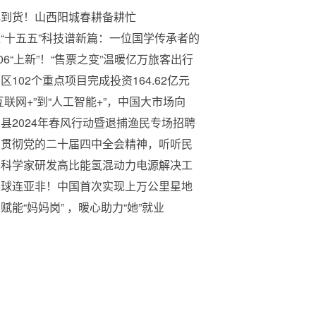
肥到货！山西阳城春耕备耕忙
“十五五”科技谱新篇：一位国学传承者的
化创新之路
306“上新”！“售票之变”温暖亿万旅客出行
区102个重点项目完成投资164.62亿元
互联网+”到“人工智能+”，中国大市场向
”而行
县2024年春风行动暨退捕渔民专场招聘
习贯彻党的二十届四中全会精神，听听民
企业创新者的声音
国科学家研发高比能氢混动力电源解决工
级无人机续航难题
半球连亚非！中国首次实现上万公里星地
子通信
赋能“妈妈岗” ，暖心助力“她”就业