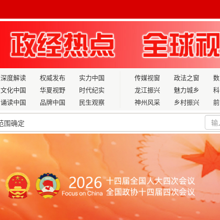
深度解读
权威发布
实力中国
传媒视窗
政法之窗
数
文化中国
华夏视野
时代纪实
龙江振兴
魅力城乡
科
诵读中国
品牌中国
民生观察
神州风采
乡村振兴
前
范围确定
学举行工作会商
增长5.9%
 中吉共建吉尔吉斯国家化肥厂项目加速推进
了解它吗？