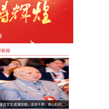
荐新闻
科学家肖文生|老冀伏枥，志在千里，痴心科研，造福人类 稳糖植物多肽康复保健粉解决糖尿病