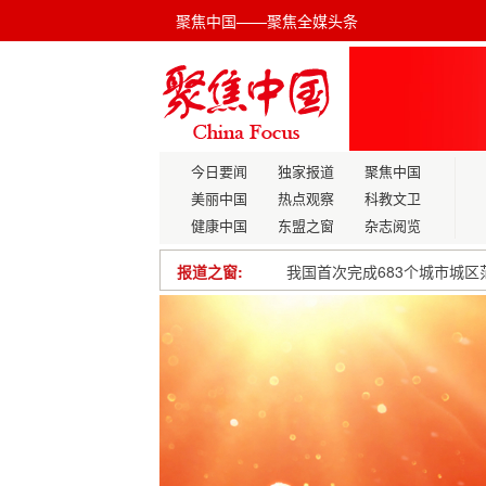
聚焦中国——聚焦全媒头条
今日要闻
独家报道
聚焦中国
美丽中国
热点观察
科教文卫
健康中国
东盟之窗
杂志阅览
报道之窗:
我国首次完成683个城市城区
国家乡村振兴局与中国农业大
守护生命之源，践行节水行动
前两月规模以上工业增加值同比
“一带一路”倡议10周年之际
【揭秘】心血管疾病：你真的