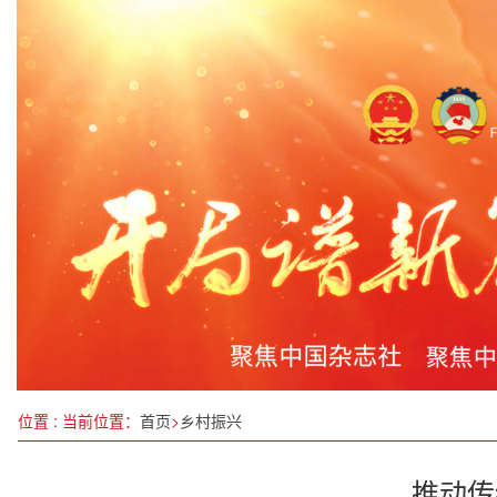
黑龙江省调整城乡居民基本养老保险缴费档次 每年最
长三角一体化，更好“先行探路、引领示范、辐射带
文旅元宇宙打造新体验 虚实融合赋能景区价值延展
优质文旅新品成市场新宠
德馨技精，孙亚泉：中医传承路上的生命守护者 —
千年敦煌，相约北京 “如是莫高”敦煌艺术大展暨“
综艺赋能2.0：透视桃园村如何借力《经营吧，少
第二届吴文化节在广东南韶关雄珠玑巷举办
位置 : 当前位置：
首页
>
乡村振兴
推动传