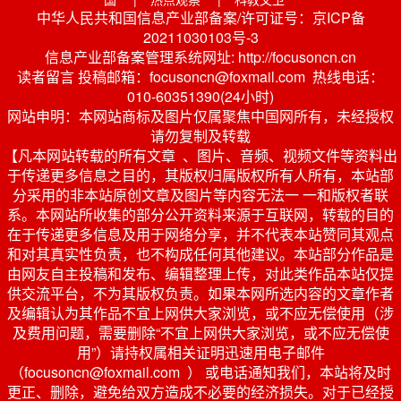
中华人民共和国信息产业部备案/许可证号：京ICP备
20211030103号-3
信息产业部备案管理系统网址: http://focusoncn.cn
读者留言 投稿邮箱：focusoncn@foxmail.com 热线电话：
010-60351390(24小时)
网站申明：本网站商标及图片仅属聚焦中国网所有，未经授权
请勿复制及转载
【凡本网站转载的所有文章 、图片、音频、视频文件等资料出
于传递更多信息之目的，其版权归属版权所有人所有，本站部
分采用的非本站原创文章及图片等内容无法一 一和版权者联
系。本网站所收集的部分公开资料来源于互联网，转载的目的
在于传递更多信息及用于网络分享，并不代表本站赞同其观点
和对其真实性负责，也不构成任何其他建议。本站部分作品是
由网友自主投稿和发布、编辑整理上传，对此类作品本站仅提
供交流平台，不为其版权负责。如果本网所选内容的文章作者
及编辑认为其作品不宜上网供大家浏览，或不应无偿使用（涉
及费用问题，需要删除“不宜上网供大家浏览，或不应无偿使
用”）请持权属相关证明迅速用电子邮件
（focusoncn@foxmail.com ） 或电话通知我们，本站将及时
更正、删除，避免给双方造成不必要的经济损失。对于已经授