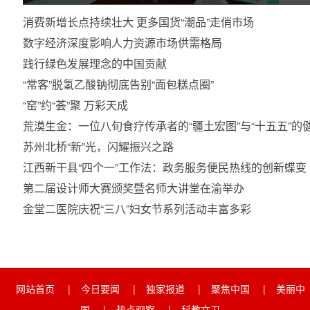
消费新增长点持续壮大 更多国货“潮品”走俏市场
数字经济深度影响人力资源市场供需格局
践行绿色发展理念的中国贡献
“常客”脱氢乙酸钠彻底告别“面包糕点圈”
“窑”约“荟”聚 万彩天成
荒漠生金：一位八旬食疗传承者的“疆土宏图”与“十五五”
苏州北桥“新”光，闪耀振兴之路
江西新干县“四个一”工作法：政务服务便民热线的创新蝶变
第二届设计师大赛颁奖暨名师大讲堂在渝举办
金堂二医院庆祝“三八”妇女节系列活动丰富多彩
网站首页
|
今日要闻
|
独家报道
|
聚焦中国
|
美丽中
国
|
热点观察
|
科教文卫