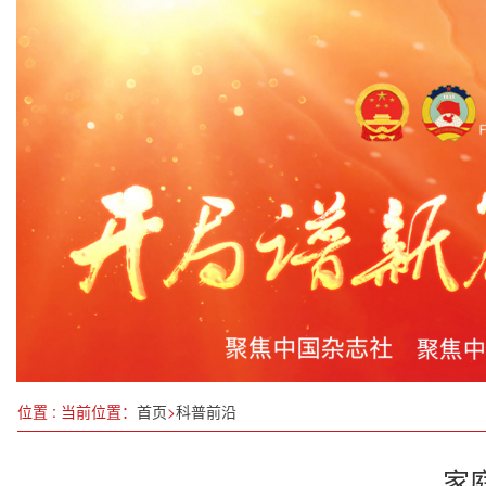
全运会历史上首个跨境马拉松赛测试赛即将举办！
关于“十五五”期间多措并举留住山西优质项目、扶
聚焦绿色低碳发展，代表委员热议：绿水青山就是金
武隆区残联专题学习中国残联第八次全国代表大会
医道新篇：王平与义旺堂的中医探索之路
东台市新街镇妇联：踏青遇“莓”好 巾帼绽芳华
鹰铁特警“空中卫士”为春运保驾护航
整治“内卷式”竞争，有何良策？
位置 : 当前位置：
首页
>
科普前沿
家