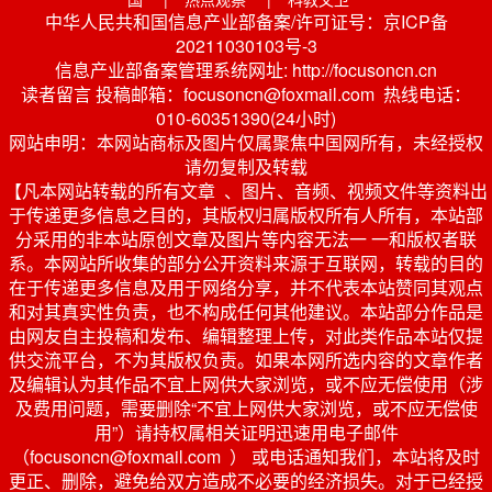
中华人民共和国信息产业部备案/许可证号：京ICP备
20211030103号-3
信息产业部备案管理系统网址: http://focusoncn.cn
读者留言 投稿邮箱：focusoncn@foxmail.com 热线电话：
010-60351390(24小时)
网站申明：本网站商标及图片仅属聚焦中国网所有，未经授权
请勿复制及转载
【凡本网站转载的所有文章 、图片、音频、视频文件等资料出
于传递更多信息之目的，其版权归属版权所有人所有，本站部
分采用的非本站原创文章及图片等内容无法一 一和版权者联
系。本网站所收集的部分公开资料来源于互联网，转载的目的
在于传递更多信息及用于网络分享，并不代表本站赞同其观点
和对其真实性负责，也不构成任何其他建议。本站部分作品是
由网友自主投稿和发布、编辑整理上传，对此类作品本站仅提
供交流平台，不为其版权负责。如果本网所选内容的文章作者
及编辑认为其作品不宜上网供大家浏览，或不应无偿使用（涉
及费用问题，需要删除“不宜上网供大家浏览，或不应无偿使
用”）请持权属相关证明迅速用电子邮件
（focusoncn@foxmail.com ） 或电话通知我们，本站将及时
更正、删除，避免给双方造成不必要的经济损失。对于已经授