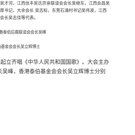
吴才河，江西信丰吴氏宗亲联谊会会长吴继东，江西会昌吴
厚书记，大余会长 吴志标，东莞石涌村书记吴伟波，江西
会长吴志佳等代表。
巷泰伯后裔联谊会会长吴峰
伯基金会会长吴立辉博士
起立齐唱《中华人民共和国国歌》。大会主办
长吴峰，香港泰伯基金会会长吴立辉博士分别