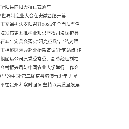
南衡阳县向阳大桥正式通车
23世界制造业大会在安徽合肥开幕
市交通执法支队召开2025年全面从严治
工作会议
高法发布第五批种业知识产权司法保护典
案例
石岐：定兵会落实“阳光征兵”，“结对跟
助力扎根军营
市相城区领导赴北桥街道调研“家站点”建
情况
储粮储运公司原党委常委、副总经理刘福
被开除党籍
家乡村振兴局与中国农业大学举行工作会
画里的中国”第三届京粤港澳青少年 儿童
节暨第五届北京·粤港澳大湾区 儿童艺术
平在贵州考察时强调 坚持以高质量发展
流周活动港澳赛区颁奖典礼在香港成功举
全局 在中国式现代化进程中展现贵州新
采