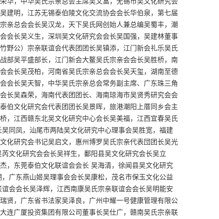
荣华，中华吴氏宗亲总会主席吴文富，无锡市吴文化研究会
吴建明，江苏无锡泰伯陵文化交流协会会长华伯泉，第七届
宗亲总会会长吴汉龙，天下吴氏网创始人兼总编吴蜀丰，潮
会会长吴义生，深圳吴文化研究会会长吴国强，吴建林董事
竹野公）宗亲联谊会代表团团长吴镇添，江门新会礼乐吴氏
战部吴平盛部长，江门新会大鳌吴氏宗亲会会长吴胜桥，南
会会长吴茂柏，河南省吴氏宗亲总会会长吴天玺，湖南至德
会会长吴天智，中华吴氏宗亲总会常务副主席、广东珠三角
会长吴森荣，海南代表团团长、海南琼海市吴贤秀研究会会
泰伯文化研究会代表团团长吴景晖，旅港潮阳上厝同乡会主
桥，江西赣东北吴文化研究中心会长吴美福，江西宜春吴氏
长吴同凤，汕尾市两陆吴文化研究中心理事会吴胜宽，福建
文化研究会书记吴启文，惠州博罗吴氏宗亲代表団团长吴光
吴芮文化研究会会长吴祥生，鄱阳县吴文化研究会长吴立
杰，东莞泰伯文化联谊会会长 吴海清，徐闻县吴文化研究
潮，广东燕山姬吴理事会会长吴康松，茂名市保玉文化公益
联谊会会长吴泽辉，江西南康吴氏宗亲联谊会会长吴明能安
瑞贤，广东省书法家吴泽良，广州中耀一号健康管理有限公
大连广厦投资集团有限公司董事长吴仕广，赣南吴氏宗亲联