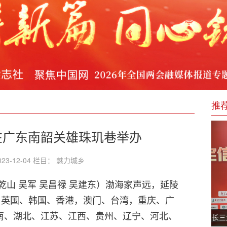
惠民生” ——从“蜀道难”到“全域畅”的宣汉实践
新与“十五五”的科技自立自强答卷
技术进步奖一等奖
水价值，为高质量发展注入“一滴水的温度”
推
在广东南韶关雄珠玑巷举办
23-12-04 栏目： 魅力城乡
乾山 吴军 吴昌禄 吴建东）渤海家声远，延陵
自英国、韩国、香港，澳门、台湾，重庆、广
南、湖北、江苏、江西、贵州、辽宁、河北、