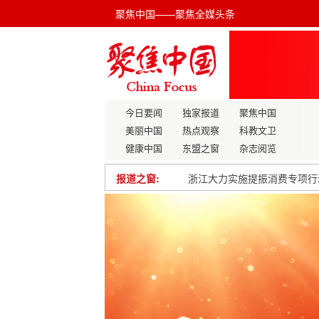
聚焦中国——聚焦全媒头条
今日要闻
独家报道
聚焦中国
美丽中国
热点观察
科教文卫
健康中国
东盟之窗
杂志阅览
报道之窗:
浙江大力实施提振消费专项行
中国财经出版传媒集团有限责
苏州相城经开区主要领导走访
关于将气液相变蓄能喷射技术
滨州市无棣县小泊头镇传达学
聚首忆芳华，共叙话发展