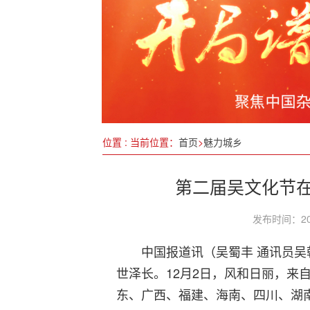
穿山越岭“筑枢纽” 四通八达“
跨层排水：李继昌的“位能”创
5G荣获2023年度国家科学
李贵才：以“定制服务”重塑净
位置 : 当前位置：
首页
>
魅力城乡
第二届吴文化节
发布时间：20
中国报道讯（吴蜀丰 通讯员吴
世泽长。12月2日，风和日丽，来
东、广西、福建、海南、四川、湖