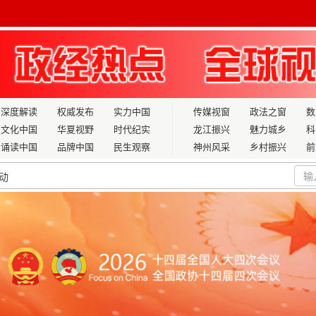
深度解读
权威发布
实力中国
传媒视窗
政法之窗
数
文化中国
华夏视野
时代纪实
龙江振兴
魅力城乡
科
诵读中国
品牌中国
民生观察
神州风采
乡村振兴
前
动
任公司原党委委员、副总经理宋全安被开除党籍和公职
慰问科技人才
纳入国家“十五五”规划以推动无尘爆破发展的战略提案
习贯彻县“两会”精神