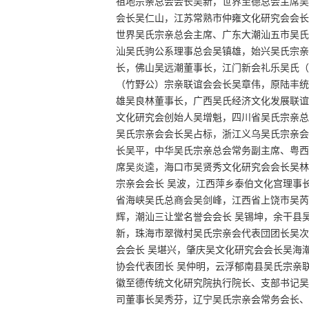
祖地宗亲总会会长吴新，世界至德总会主席吴
会长吴仁山，江苏常熟市仲雍文化研究会会长
世界吴氏宗亲总会主席、广东大潮汕五市吴氏
汕吴氏驹公系理事总会吴镇雄，始兴吴氏宗亲
长，佛山吴远潮董事长，江门新会礼乐吴氏（
（竹野公）宗亲联谊会会长吴章伟，原陆丰统
雄吴良林董事长，广西吴氏经济文化发展联谊
文化研究会创始人吴增魁，四川省吴氏宗亲总
吴氏宗亲会会长吴占标，浙江义乌吴氏宗亲会
长吴平，中华吴氏宗亲总会常务副主席、粤西
席吴炎逵，海口市吴贤秀文化研究会会长吴林
宗亲会会长 吴波，江西萍乡泰伯文化宫理事
省海峡吴氏总商会吴剑峰，江西省上饶市吴芮
辉，潮汕三让堂名誉会会长 吴锡坤，余干县
新，珠海市翠微村吴氏宗亲会代表団团长吴次
会会长 吴堪兴，肇庆吴文化研究会会长吴海
协会代表团长 吴仲明，云浮郁南县吴氏宗亲
徽至德传统文化研究院执行院长、支部书记吴
司董事长吴秀芬，辽宁吴氏宗亲会常务会长、