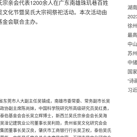
宗亲会代表1200余人在广东南雄珠玑巷百姓
湖
吴文化节暨吴氏大宗祠祭祀活动。本次活动由
20
基金会联合主办。
徐州
党
最
型
中山
踪”
苏州
设
中
群
国
商
“诗
诗歌
习近
交
统揽
东莞市人大副主任吴镇成，南雄市委常委、常务副市长吴
行
风
政协副主席陈尚妹，中国科学院研究所高级研究员吴红勇，
泰伯基金会会长吴立辉博士，新西兰吴氏宗亲会会长吴海
吴淦记建筑业公司董事长吴利勋，贵州省吴文化研究会会
集团董事长吴汉良，肇庆市工商银行行长吴卫权，泰伯吴氏