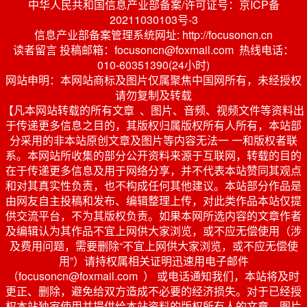
中华人民共和国信息产业部备案/许可证号：京ICP备
20211030103号-3
信息产业部备案管理系统网址: http://focusoncn.cn
读者留言 投稿邮箱：focusoncn@foxmail.com 热线电话：
010-60351390(24小时)
网站申明：本网站商标及图片仅属聚焦中国网所有，未经授权
请勿复制及转载
【凡本网站转载的所有文章 、图片、音频、视频文件等资料出
于传递更多信息之目的，其版权归属版权所有人所有，本站部
分采用的非本站原创文章及图片等内容无法一 一和版权者联
系。本网站所收集的部分公开资料来源于互联网，转载的目的
在于传递更多信息及用于网络分享，并不代表本站赞同其观点
和对其真实性负责，也不构成任何其他建议。本站部分作品是
由网友自主投稿和发布、编辑整理上传，对此类作品本站仅提
供交流平台，不为其版权负责。如果本网所选内容的文章作者
及编辑认为其作品不宜上网供大家浏览，或不应无偿使用（涉
及费用问题，需要删除“不宜上网供大家浏览，或不应无偿使
用”）请持权属相关证明迅速用电子邮件
（focusoncn@foxmail.com ） 或电话通知我们，本站将及时
更正、删除，避免给双方造成不必要的经济损失。对于已经授
权本站独家使用并提供给本站资料的版权所有人的文章、图片