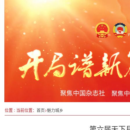
丝路对话 海丝物语—— 广东轻工职业技术大学海
山西省委理论学习中心组（扩大）深入贯彻中央八
强枢纽强通道强网络推动成渝交通一体化发展
江西持续深入打好碧水提升攻坚战
浙江省大科技产业化发展联盟座谈会纪实 —— 集
智造世界 创造美好——2024世界制造业大会观察
苏州市相城区人大常委会主要领导赴相城经开区走
意向签约金达5000万元！崇左小明山茶香飘邕城
位置 : 当前位置：
首页
>
魅力城乡
第六届天下