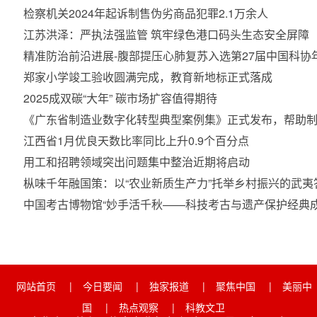
检察机关2024年起诉制售伪劣商品犯罪2.1万余人
江苏洪泽：严执法强监管 筑牢绿色港口码头生态安全屏障
精准防治前沿进展-腹部提压心肺复苏入选第27届中国科协
郑家小学竣工验收圆满完成，教育新地标正式落成
2025成双碳“大年” 碳市场扩容值得期待
《广东省制造业数字化转型典型案例集》正式发布，帮助制
江西省1月优良天数比率同比上升0.9个百分点
用工和招聘领域突出问题集中整治近期将启动
枞味千年融国策：以“农业新质生产力”托举乡村振兴的武夷答
中国考古博物馆“妙手活千秋——科技考古与遗产保护经典成
网站首页
|
今日要闻
|
独家报道
|
聚焦中国
|
美丽中
国
|
热点观察
|
科教文卫