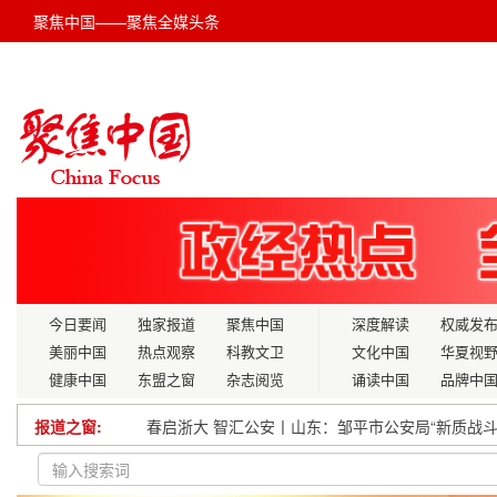
聚焦中国——聚焦全媒头条
今日要闻
独家报道
聚焦中国
深度解读
权威发
美丽中国
热点观察
科教文卫
文化中国
华夏视
健康中国
东盟之窗
杂志阅览
诵读中国
品牌中
报道之窗:
春启浙大 智汇公安丨山东：邹平市公安局“新质战
四川所有高铁线春运都将开行夜间动车