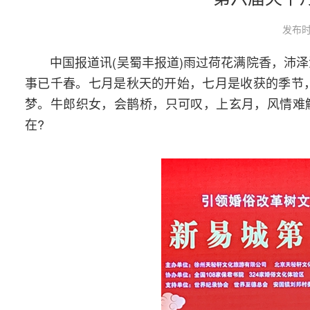
发布时
中国报道讯(吴蜀丰报道)雨过荷花满院香，沛
事已千春。七月是秋天的开始，七月是收获的季节
梦。牛郎织女，会鹊桥，只可叹，上玄月，风情难
在?