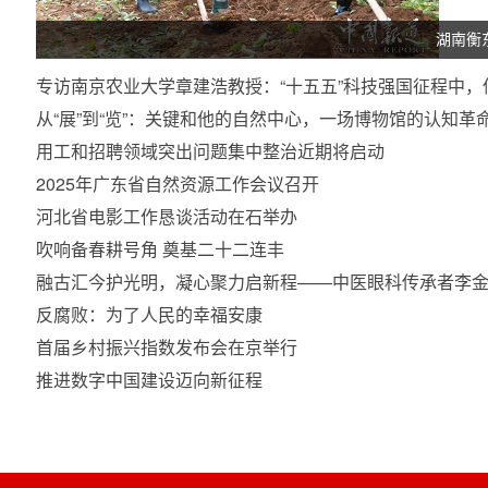
湖南衡
专访南京农业大学章建浩教授：“十五五”科技强国征程中
从“展”到“览”：关键和他的自然中心，一场博物馆的认知革
用工和招聘领域突出问题集中整治近期将启动
2025年广东省自然资源工作会议召开
河北省电影工作恳谈活动在石举办
吹响备春耕号角 奠基二十二连丰
融古汇今护光明，凝心聚力启新程——中医眼科传承者李金
反腐败：为了人民的幸福安康
首届乡村振兴指数发布会在京举行
推进数字中国建设迈向新征程