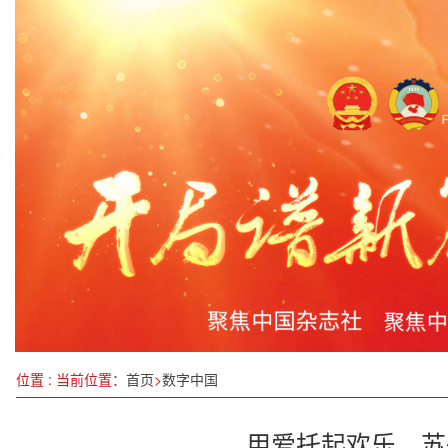
与法同行“正青春” 光影普法“零距离”
第三十二届书博会开幕 打造全民共享的文化盛宴
共建新时代地质工作吉州站正式签约揭牌
防城港市持续优化营商环境 外贸进出口额再创新高
免陪照护 住院陪护专业舒心
今年以来累计灌溉面积超6400万亩
雷军，中国新首富！
江西持续深入打好碧水提升攻坚战
位置 : 当前位置：
首页
>
数字中国
用爱托起欢乐，苏