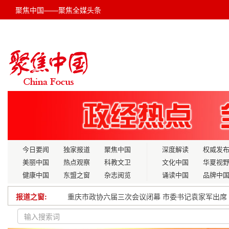
聚焦中国——聚焦全媒头条
今日要闻
独家报道
聚焦中国
深度解读
权威发
美丽中国
热点观察
科教文卫
文化中国
华夏视
健康中国
东盟之窗
杂志阅览
诵读中国
品牌中
报道之窗:
重庆市政协六届三次会议闭幕 市委书记袁家军出席
报国赤子心：刘德长的“遥感找矿突破”宏愿与“十