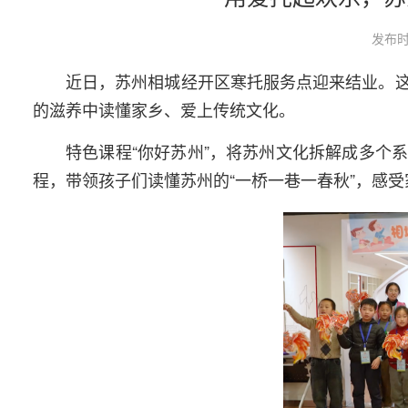
发布时
近日，苏州相城经开区寒托服务点迎来结业。
的滋养中读懂家乡、爱上传统文化。
特色课程“你好苏州”，将苏州文化拆解成多个
程，带领孩子们读懂苏州的“一桥一巷一春秋”，感