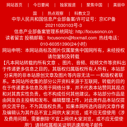
网站首页
|
今日要闻
|
独家报道
|
聚焦中国
|
美丽中
国
|
热点观察
|
科教文卫
中华人民共和国信息产业部备案/许可证号：京ICP备
20211030103号-3
信息产业部备案管理系统网址: http://focusoncn.cn
读者留言 投稿邮箱：focusoncn@foxmail.com 热线电话：
010-60351390(24小时)
网站申明：本网站商标及图片仅属聚焦中国网所有，未经授权
请勿复制及转载
【凡本网站转载的所有文章 、图片、音频、视频文件等资料出
于传递更多信息之目的，其版权归属版权所有人所有，本站部
分采用的非本站原创文章及图片等内容无法一 一和版权者联
系。本网站所收集的部分公开资料来源于互联网，转载的目的
在于传递更多信息及用于网络分享，并不代表本站赞同其观点
和对其真实性负责，也不构成任何其他建议。本站部分作品是
由网友自主投稿和发布、编辑整理上传，对此类作品本站仅提
供交流平台，不为其版权负责。如果本网所选内容的文章作者
及编辑认为其作品不宜上网供大家浏览，或不应无偿使用（涉
及费用问题，需要删除“不宜上网供大家浏览，或不应无偿使
用”）请持权属相关证明迅速用电子邮件