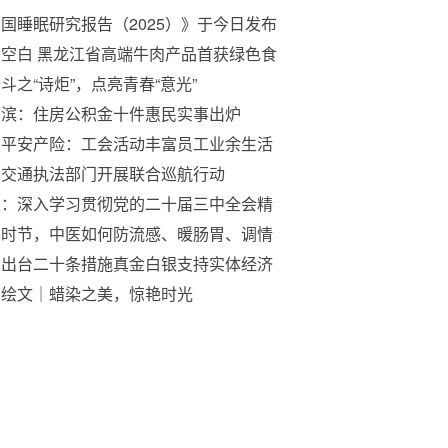
国睡眠研究报告（2025）》于今日发布
空白 黑龙江省高端牛肉产品首获绿色食
标志使用权
斗之“诗炬”，点亮青春“意光”
尔滨：住房公积金十件惠民实事出炉
兴平安产险：工会活动丰富员工业余生活
安交通执法部门开展联合巡航行动
定：深入学习贯彻党的二十届三中全会精
为全面建设现代化品质生活之城而努力奋
寒时节，中医如何防流感、暖肠胃、调情
？
苏出台二十条措施真金白银支持实体经济
习绘文｜蜡染之美，惊艳时光