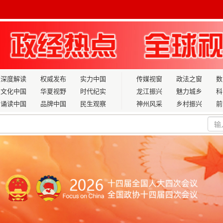
深度解读
权威发布
实力中国
传媒视窗
政法之窗
数
文化中国
华夏视野
时代纪实
龙江振兴
魅力城乡
科
诵读中国
品牌中国
民生观察
神州风采
乡村振兴
前
康现代化之路 ——从高建新的“上工元空”实践看“十五五”科技创
希望田”
转型