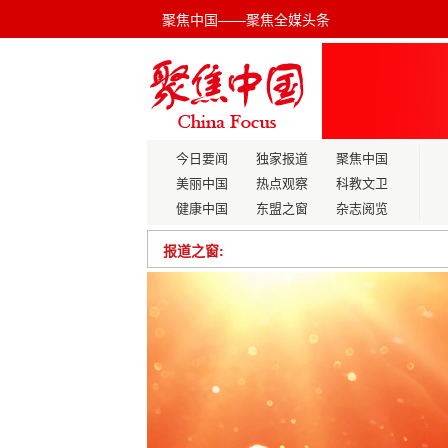
聚焦中国——聚焦全媒头条
今日要闻
独家报道
聚焦中国
美丽中国
热点观察
科教文卫
健康中国
东盟之窗
杂志阅览
报道之窗:
最高法发布第44批指导性案例
​“食药同源，养医合一”，探索中国式健
新与民生福祉的深度融合
四川简阳：拧紧农资“安全阀” 守护春耕“
我国大气污染治理将更多依靠绿色低碳