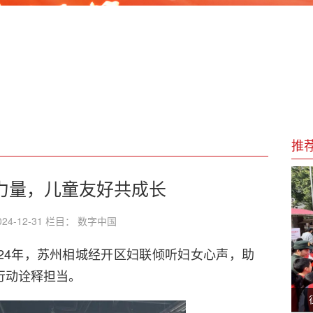
人才
经济持续回升向好
——以邓承基视角看中医非药物疗法响应国家政策
“十五五”，李元为“文化强国”再赋能
推
”力量，儿童友好共成长
24-12-31 栏目： 数字中国
24年，苏州相城经开区妇联倾听妇女心声，助
行动诠释担当。