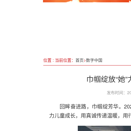
苏州相城经开区主要领导走访慰问科技
四川省科技厅出台9条“硬举措”，助力
全民所有自然资源资产清查启动
深学细悟全会精神 勇担时代发展使命
学习党的二十届四中全会公报有感：聚焦
位置 : 当前位置：
首页
>
数字中国
“大手拉小手”点亮普法“星星之火”
巾帼绽放“她
发布时间：20
回眸奋进路，巾帼绽芳华。20
力儿童成长，用真诚传递温暖，用