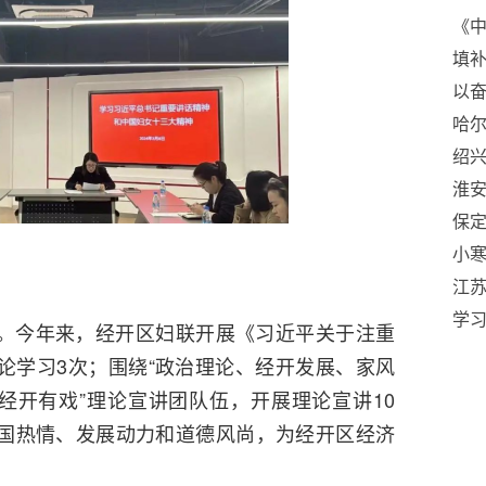
《中
填补
品
以奋
哈
绍
淮
保
神 
小
斗
志
江
学
。今年来，经开区妇联开展《习近平关于注重
论学习3次；围绕“政治理论、经开发展、家风
经开有戏”理论宣讲团队伍，开展理论宣讲10
国热情、发展动力和道德风尚，为经开区经济