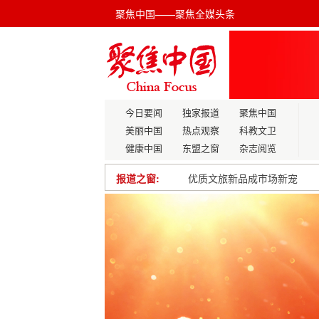
聚焦中国——聚焦全媒头条
今日要闻
独家报道
聚焦中国
美丽中国
热点观察
科教文卫
健康中国
东盟之窗
杂志阅览
报道之窗:
优质文旅新品成市场新宠
一根羽毛“买全球卖全球”
浙江推动制造业高端化、智能
山东省政协常委、教科卫体委
新年第一展：中国华交会如期
“英雄花开英雄城”2025广