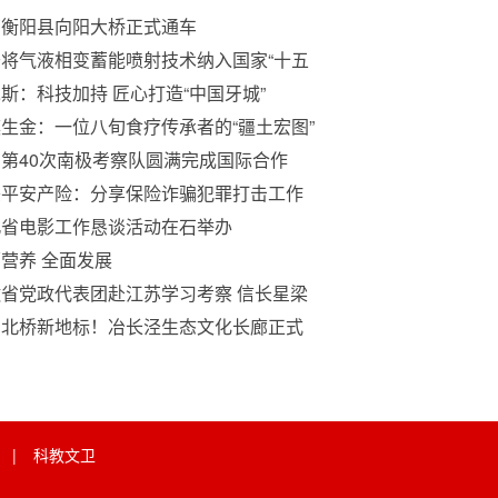
南衡阳县向阳大桥正式通车
将气液相变蓄能喷射技术纳入国家“十五
规划以推动无尘爆破发展的战略提案
斯：科技加持 匠心打造“中国牙城”
生金：一位八旬食疗传承者的“疆土宏图”
十五五”的健康答卷 ——从韩鹤龄的食疗
第40次南极考察队圆满完成国际合作
索看中医药守正创新与西部开发的深度融
”计划航空调查
兴平安产险：分享保险诈骗犯罪打击工作
秀经验
北省电影工作恳谈活动在石举办
营养 全面发展
省党政代表团赴江苏学习考察 信长星梁
顺许昆林王清宪参加
州北桥新地标！冶长泾生态文化长廊正式
园
|
科教文卫