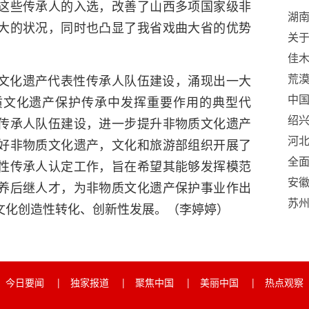
这些传承人的入选，改善了山西多项国家级非
湖
大的状况，同时也凸显了我省戏曲大省的优势
关于
五”
佳木
荒漠
文化遗产代表性传承人队伍建设，涌现出一大
与“
中国
质文化遗产保护传承中发挥重要作用的典型代
探
“环
绍
传承人队伍建设，进一步提升非物质文化遗产
合
优
河
好非物质文化遗产，文化和旅游部组织开展了
全面
性传承人认定工作，旨在希望其能够发挥模范
安徽
养后继人才，为非物质文化遗产保护事业作出
言
苏
文化创造性转化、创新性发展。（李婷婷）
开
今日要闻
|
独家报道
|
聚焦中国
|
美丽中国
|
热点观察