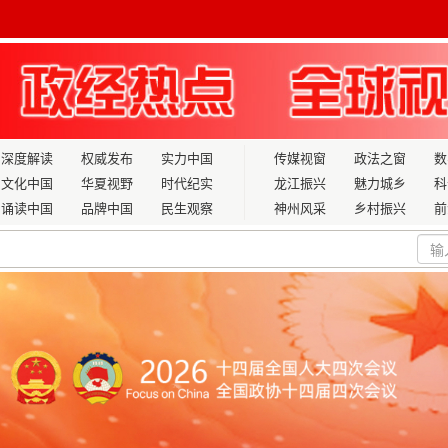
深度解读
权威发布
实力中国
传媒视窗
政法之窗
数
文化中国
华夏视野
时代纪实
龙江振兴
魅力城乡
科
诵读中国
品牌中国
民生观察
神州风采
乡村振兴
前
化、绿色化发展
员会副主任武继彪接受纪律审查和监察调查
开幕
州传承弘扬红色文化系列活动启动