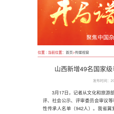
姚高员专题调研人工智能产业
聚焦农博会：广西现代农业新
颈椎病患者必看！教你正确应
四部门联合印发意见打击证券
位置 : 当前位置：
首页
>
传媒视窗
山西新增49名国家
发布时间：20
3月17日，记者从文化和旅游
评、社会公示、评审委员会审议等
性传承人名单（942人）。我省冀