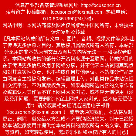
信息产业部备案管理系统网址: http://focusoncn.cn
读者留言 投稿邮箱：focusoncn@foxmail.com 热线电话：
010-60351390(24小时)
网站申明：本网站商标及图片仅属聚焦中国网所有，未经授权
请勿复制及转载
【凡本网站转载的所有文章 、图片、音频、视频文件等资料出
于传递更多信息之目的，其版权归属版权所有人所有，本站部
分采用的非本站原创文章及图片等内容无法一 一和版权者联
系。本网站所收集的部分公开资料来源于互联网，转载的目的
在于传递更多信息及用于网络分享，并不代表本站赞同其观点
和对其真实性负责，也不构成任何其他建议。本站部分作品是
由网友自主投稿和发布、编辑整理上传，对此类作品本站仅提
供交流平台，不为其版权负责。如果本网所选内容的文章作者
及编辑认为其作品不宜上网供大家浏览，或不应无偿使用（涉
及费用问题，需要删除“不宜上网供大家浏览，或不应无偿使
用”）请持权属相关证明迅速用电子邮件
（focusoncn@foxmail.com ） 或电话通知我们，本站将及时
更正、删除，避免给双方造成不必要的经济损失。对于已经授
权本站独家使用并提供给本站资料的版权所有人的文章、图片
等资料，如需转载使用，需取得本站和版权所有人的同意】