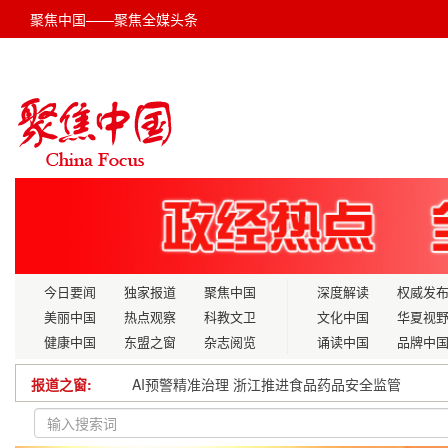
聚焦中国——聚焦全媒头条
今日要闻
独家报道
聚焦中国
深度解读
权威发
美丽中国
热点观察
科教文卫
文化中国
华夏视
健康中国
东盟之窗
杂志阅览
诵读中国
品牌中
报道之窗:
吹响备春耕号角 奠基二十二连丰
长春青少年携爱共度“六·一”