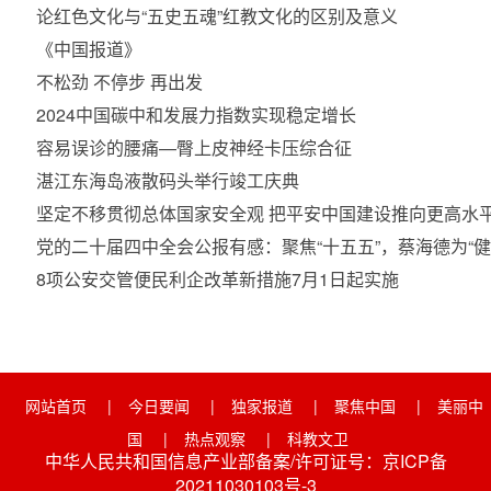
论红色文化与“五史五魂”红教文化的区别及意义
《中国报道》
不松劲 不停步 再出发
2024中国碳中和发展力指数实现稳定增长
容易误诊的腰痛—臀上皮神经卡压综合征
湛江东海岛液散码头举行竣工庆典
坚定不移贯彻总体国家安全观 把平安中国建设推向更高水
党的二十届四中全会公报有感：聚焦“十五五”，蔡海德为“健
8项公安交管便民利企改革新措施7月1日起实施
网站首页
|
今日要闻
|
独家报道
|
聚焦中国
|
美丽中
国
|
热点观察
|
科教文卫
中华人民共和国信息产业部备案/许可证号：京ICP备
20211030103号-3