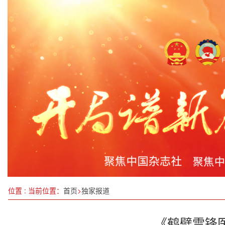
千年敦煌，相约北京 “如是莫高”敦煌艺术大展暨“
警银联动重拳出击：全链条打击反催收黑灰产守护
校园小小调解员上岗了
江西头雁之旅：百家争鸣天正蓝
喜迎新春，情暖寒冬
元首外交·心相近 | 飞越太平洋，感受中美民意暖流
江苏省淮安市淮阴区王家营街道“苔花向阳”爱心妈妈
AI预警精准治理 浙江推进食品药品安全监管
位置 : 当前位置：
首页
>
独家报道
《鹤壁雷锋