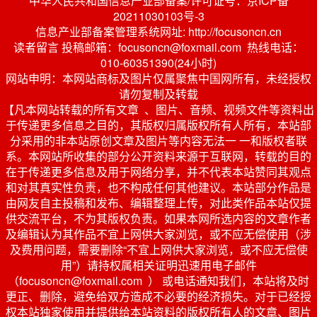
中华人民共和国信息产业部备案/许可证号：京ICP备
20211030103号-3
信息产业部备案管理系统网址: http://focusoncn.cn
读者留言 投稿邮箱：focusoncn@foxmail.com 热线电话：
010-60351390(24小时)
网站申明：本网站商标及图片仅属聚焦中国网所有，未经授权
请勿复制及转载
【凡本网站转载的所有文章 、图片、音频、视频文件等资料出
于传递更多信息之目的，其版权归属版权所有人所有，本站部
分采用的非本站原创文章及图片等内容无法一 一和版权者联
系。本网站所收集的部分公开资料来源于互联网，转载的目的
在于传递更多信息及用于网络分享，并不代表本站赞同其观点
和对其真实性负责，也不构成任何其他建议。本站部分作品是
由网友自主投稿和发布、编辑整理上传，对此类作品本站仅提
供交流平台，不为其版权负责。如果本网所选内容的文章作者
及编辑认为其作品不宜上网供大家浏览，或不应无偿使用（涉
及费用问题，需要删除“不宜上网供大家浏览，或不应无偿使
用”）请持权属相关证明迅速用电子邮件
（focusoncn@foxmail.com ） 或电话通知我们，本站将及时
更正、删除，避免给双方造成不必要的经济损失。对于已经授
权本站独家使用并提供给本站资料的版权所有人的文章、图片