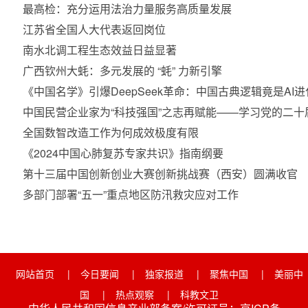
最高检：充分运用法治力量服务高质量发展
江苏省全国人大代表返回岗位
南水北调工程生态效益日益显著
广西钦州大蚝：多元发展的 “蚝” 力新引擎
《中国名学》引爆DeepSeek革命：中国古典逻辑竟是AI
中国民营企业家为“科技强国”之志再赋能——学习党的二
全国数智改造工作为何成效极度有限
《2024中国心肺复苏专家共识》指南纲要
第十三届中国创新创业大赛创新挑战赛（西安）圆满收官
多部门部署“五一”重点地区防汛救灾应对工作
网站首页
|
今日要闻
|
独家报道
|
聚焦中国
|
美丽中
国
|
热点观察
|
科教文卫