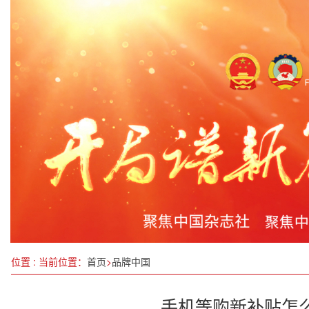
“小站点”赋能企业劳动关系“大和谐”
“冶长讲堂”首期开讲
第八届世界无人机大会在深圳成功召开
大庆冬捕有“流量”也有“留量”
首次在华举办！这个聚焦AEO的全球性会议不一般
箭在弦上！全球最大碳市场将迎首次扩围
四川达州重塑交通版图 三年会战完成投资852.3亿
位置 : 当前位置：
首页
>
品牌中国
手机等购新补贴怎