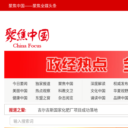
聚焦中国——聚焦全媒头条
今日要闻
独家报道
聚焦中国
深度解读
权威发
美丽中国
热点观察
科教文卫
文化中国
华夏视
健康中国
东盟之窗
杂志阅览
诵读中国
品牌中
吉尔吉斯国家化肥厂项目成功落地
报道之窗:
“蛟龙号”首次搭载外国科学家下潜作业
盐城东台：聚焦“三个引领” 推动“两企三新”团建工