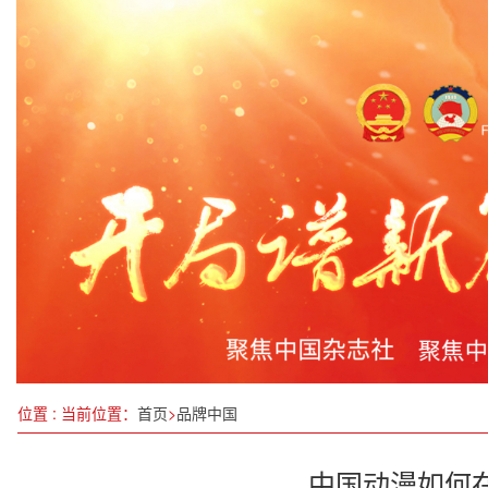
四川达州重塑交通版图 三年会战完成投资852.3亿
赋能高校青年 共筑乡村儿童健康成长路
惠州代表团举行开放团组会议
让“绿叶”变“金叶”
湖北联知科技掌门人黄薪存：紧跟国家步伐，以创新
2023重庆企业100强出炉新增13张新面孔
中国内地2025年春节档首日票房破纪录
位置 : 当前位置：
首页
>
品牌中国
中国动漫如何