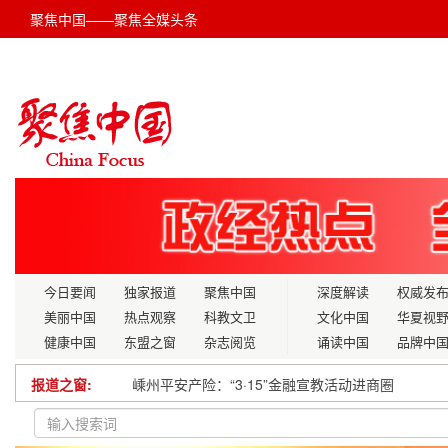
聚焦中国——聚焦全媒头条
今日要闻
独家报道
聚焦中国
深度解读
权威发
美丽中国
热点观察
科教文卫
文化中国
华夏视
健康中国
东盟之窗
杂志阅览
诵读中国
品牌中
嵊州平安产险：“3·15”金融宣教活动进商圈
报道之窗:
赵东楼：破“堵”立“智”，以原创科技夯实能源安全之
“学雷锋纪念日”期间黑龙江省集中开展青年志愿服