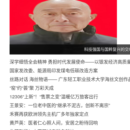
科技强国与国粹复兴的交响
深学细悟全会精神 勇担时代发展使命——以银发经济高质
国家发改委、能源局印发煤电低碳改造方案
丝路对话 海丝物语—— 广东轻工职业技术大学海丝文创作
“窑”约“荟”聚 万彩天成
12306“上新”！“售票之变”温暖亿万旅客出行
王景安：一位老中医的“继承不泥古，创新不离宗”
禾赛再获欧洲领先主机厂多年独家定点
黄芦英：医者仁心照人间，安居之盼待回响