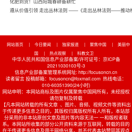
化肥到货！山西阳城春耕备耕忙
遵从价值引领 走出丛林法则 ——《走出丛林法则——推
网站首页
|
今日要闻
|
独家报道
|
聚焦中国
|
美丽中
国
|
热点观察
|
科教文卫
中华人民共和国信息产业部备案/许可证号：京ICP备
20211030103号-3
信息产业部备案管理系统网址: http://focusoncn.cn
读者留言 投稿邮箱：focusoncn@foxmail.com 热线电话：
010-60351390(24小时)
网站申明：本网站商标及图片仅属聚焦中国网所有，未经授权
请勿复制及转载
【凡本网站转载的所有文章 、图片、音频、视频文件等资料出
于传递更多信息之目的，其版权归属版权所有人所有，本站部
分采用的非本站原创文章及图片等内容无法一 一和版权者联
系。本网站所收集的部分公开资料来源于互联网，转载的目的
在于传递更多信息及用于网络分享，并不代表本站赞同其观点