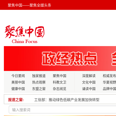
聚焦中国——聚焦全媒头条
今日要闻
独家报道
聚焦中国
深度解读
权威发
美丽中国
热点观察
科教文卫
文化中国
华夏视
健康中国
东盟之窗
杂志阅览
诵读中国
品牌中
报道之窗:
工信部：推动绿色低碳产业发展加快转型
石家庄民协“开国元勋年画收藏展”亮相平山