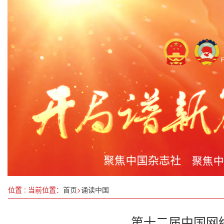
箭在弦上！全球最大碳市场将迎首次扩围
用工和招聘领域突出问题集中整治近期将启动
加班加点抢工期 多点多面齐发力 成都一批产业化
于立军主持召开四川省委政法委委务会会议传达学
理论为基，实操领航
唐国强一行赴四川牛角沟“寻根”
习近平在贵州考察时强调 坚持以高质量发展统揽全
三部门部署开展第四个“民法典宣传月”活动
位置 : 当前位置：
首页
>
诵读中国
第十二届中国网