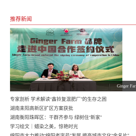
推荐新闻
Ginge
专家剖析 学术解读“鑫铃复混肥厂”的生存之困
湖南耒阳高新区扩区方案获批
湖南衡阳珠晖区：干群齐参与 绿树住“新家”
学习绘文｜蜡染之美，惊艳时光
绵阳市大力推动“绵阳老字号”发展 擦亮城市文化“金名片”