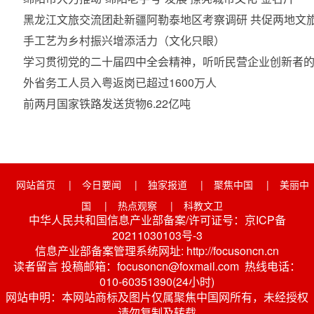
黑龙江文旅交流团赴新疆阿勒泰地区考察调研 共促两地文
手工艺为乡村振兴增添活力（文化只眼）
学习贯彻党的二十届四中全会精神，听听民营企业创新者
外省务工人员入粤返岗已超过1600万人
前两月国家铁路发送货物6.22亿吨
网站首页
|
今日要闻
|
独家报道
|
聚焦中国
|
美丽中
国
|
热点观察
|
科教文卫
中华人民共和国信息产业部备案/许可证号：京ICP备
20211030103号-3
信息产业部备案管理系统网址: http://focusoncn.cn
读者留言 投稿邮箱：focusoncn@foxmail.com 热线电话：
010-60351390(24小时)
网站申明：本网站商标及图片仅属聚焦中国网所有，未经授权
请勿复制及转载