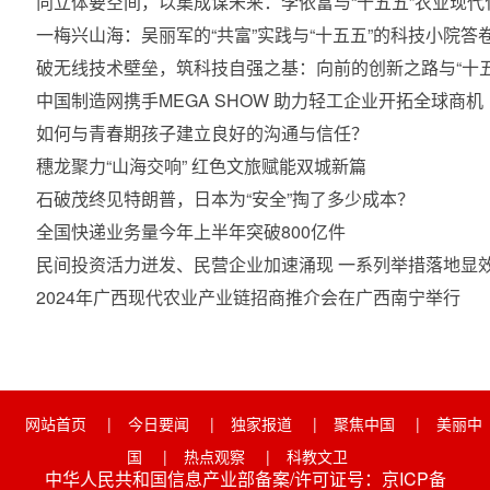
向立体要空间，以集成谋未来：李依富与“十五五”农业现代
一梅兴山海：吴丽军的“共富”实践与“十五五”的科技小院
破无线技术壁垒，筑科技自强之基：向前的创新之路与“十五
中国制造网携手MEGA SHOW 助力轻工企业开拓全球商机
如何与青春期孩子建立良好的沟通与信任？
穗龙聚力“山海交响” 红色文旅赋能双城新篇
石破茂终见特朗普，日本为“安全”掏了多少成本？
全国快递业务量今年上半年突破800亿件
民间投资活力迸发、民营企业加速涌现 一系列举措落地显
2024年广西现代农业产业链招商推介会在广西南宁举行
网站首页
|
今日要闻
|
独家报道
|
聚焦中国
|
美丽中
国
|
热点观察
|
科教文卫
中华人民共和国信息产业部备案/许可证号：京ICP备