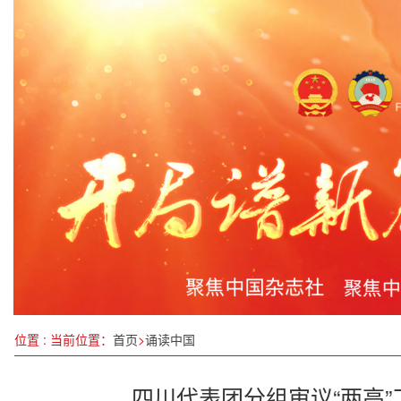
北京航空航天大学湘贤汇航实践队到湖南省多地开
江西省11月空气优良天数比率为100%
多部门发文解决生态环境损害赔偿实践难题
江苏盐城召开“3·15”国际消费者权益日新闻发布会
“瓷的旅程”—2023景德镇国际陶瓷艺术双年展盛大
农机产品展示交易会开幕
一见·读懂总书记牵挂的“民族一家亲”
鹰铁特警“空中卫士”为春运保驾护航
位置 : 当前位置：
首页
>
诵读中国
四川代表团分组审议“两高