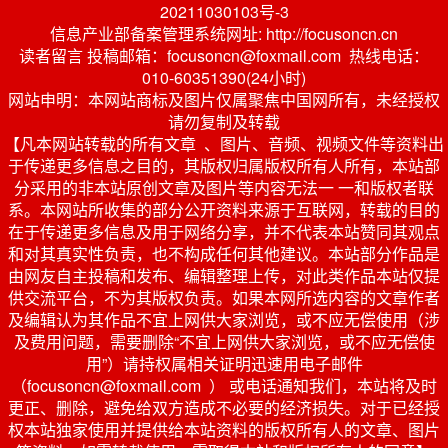
20211030103号-3
信息产业部备案管理系统网址: http://focusoncn.cn
读者留言 投稿邮箱：focusoncn@foxmail.com 热线电话：
010-60351390(24小时)
网站申明：本网站商标及图片仅属聚焦中国网所有，未经授权
请勿复制及转载
【凡本网站转载的所有文章 、图片、音频、视频文件等资料出
于传递更多信息之目的，其版权归属版权所有人所有，本站部
分采用的非本站原创文章及图片等内容无法一 一和版权者联
系。本网站所收集的部分公开资料来源于互联网，转载的目的
在于传递更多信息及用于网络分享，并不代表本站赞同其观点
和对其真实性负责，也不构成任何其他建议。本站部分作品是
由网友自主投稿和发布、编辑整理上传，对此类作品本站仅提
供交流平台，不为其版权负责。如果本网所选内容的文章作者
及编辑认为其作品不宜上网供大家浏览，或不应无偿使用（涉
及费用问题，需要删除“不宜上网供大家浏览，或不应无偿使
用”）请持权属相关证明迅速用电子邮件
（focusoncn@foxmail.com ） 或电话通知我们，本站将及时
更正、删除，避免给双方造成不必要的经济损失。对于已经授
权本站独家使用并提供给本站资料的版权所有人的文章、图片