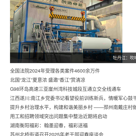
牡丹江：吹响
全国法院2024年受理各类案件4600余万件
北国“龙江”夏意浓 盛邀“香江”赏清凉
G98环岛高速三亚崖州湾科技城段互通立交全线通车
江西遂川:南江乡党委书记看望役前训练新兵，情暖军心鼓
提升乡村治理水平，构建和谐美丽乡村 ——邳州南戴庄村
用工和招聘领域突出问题集中整治近期将启动
湖南衡阳福彩：翰墨迎春，福彩送福
苏州北桥街道召开2025年老干部迎春座谈会