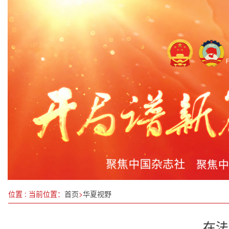
加快建设农业强国（全面推进乡村振兴）
2024中国碳中和发展力指数实现稳定增长
全省社会工作部长会议在哈召开
推动民营经济走向更加广阔的舞台
激情开跑！天津武清这场赛事燃动京津冀
中国民营企业家为“科技强国”之志再赋能——学习
“才聚经开 创领未来”创业路演活动成功举办
《中华民族史论丛》创刊号出版座谈会在京举办
位置 : 当前位置：
首页
>
华夏视野
在法