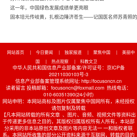
这一年，中国绿色发展成绩单更亮眼
固本培元传岐黄，扎根边陲济苍生——记国医名师苏青照的
网站首页
|
今日要闻
|
独家报道
|
聚焦中国
|
美丽中
国
|
热点观察
|
科教文卫
中华人民共和国信息产业部备案/许可证号：京ICP备
20211030103号-3
信息产业部备案管理系统网址: http://focusoncn.cn
读者留言 投稿邮箱：focusoncn@foxmail.com 热线电话：
010-60351390(24小时)
网站申明：本网站商标及图片仅属聚焦中国网所有，未经授权
请勿复制及转载
【凡本网站转载的所有文章 、图片、音频、视频文件等资料出
于传递更多信息之目的，其版权归属版权所有人所有，本站部
分采用的非本站原创文章及图片等内容无法一 一和版权者联
系。本网站所收集的部分公开资料来源于互联网，转载的目的