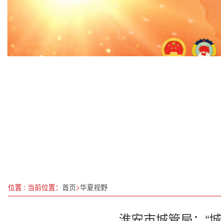
提高全民健康素养 筑牢癌症防控网络
长三角一体化，更好“先行探路、引领示范、辐射带
全省各地多举措备战春防
一秤衡天地：朱海浪的“秤文化”之道与“十五五”
别让体重秤“欺骗”了你
意向签约金达5000万元！崇左小明山茶香飘邕城
2024全球能源转型大会在京开幕
最高检依法对谭瑞松决定逮捕
位置 : 当前位置：
首页
>
华夏视野
淮安市城管局：“城