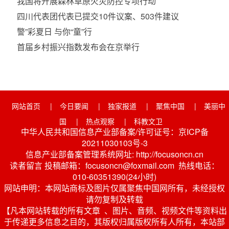
我国将开展森林草原火灾防控专项行动
四川代表团代表已提交10件议案、503件建议
警”彩夏日 与你“童”行
首届乡村振兴指数发布会在京举行
网站首页
|
今日要闻
|
独家报道
|
聚焦中国
|
美丽中
国
|
热点观察
|
科教文卫
中华人民共和国信息产业部备案/许可证号：京ICP备
20211030103号-3
信息产业部备案管理系统网址: http://focusoncn.cn
读者留言 投稿邮箱：focusoncn@foxmail.com 热线电话：
010-60351390(24小时)
网站申明：本网站商标及图片仅属聚焦中国网所有，未经授权
请勿复制及转载
【凡本网站转载的所有文章 、图片、音频、视频文件等资料出
于传递更多信息之目的，其版权归属版权所有人所有，本站部