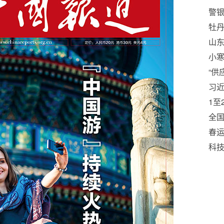
警
产
牡丹
刺“
山
长
小
志
“供
为
习
1至
增长
全
启
春运
科技
国