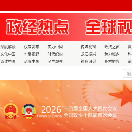
深度解读
权威发布
实力中国
传媒视窗
政法之窗
数
文化中国
华夏视野
时代纪实
龙江振兴
魅力城乡
科
诵读中国
品牌中国
民生观察
神州风采
乡村振兴
前
恶臭根源治理的“十五五”样本|致敬科技工作者，刷新城市里子的
创新并进
北京举办
销售实现开门红