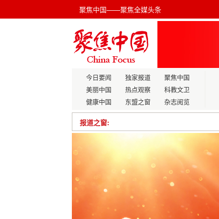
聚焦中国——聚焦全媒头条
今日要闻
独家报道
聚焦中国
美丽中国
热点观察
科教文卫
健康中国
东盟之窗
杂志阅览
报道之窗:
破城市“里子工程”难题：市政排水管网
科学技术
广西钦州坭兴陶产业：传统技艺与现代
第九届中国军事智能技术装备博览会 在
百斗嘉全资控股的吉尔吉斯国家化肥厂