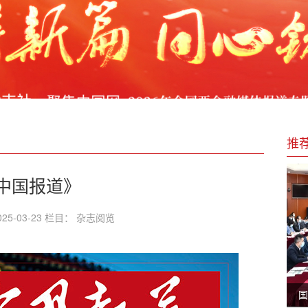
语者徐平先生参加中国竹山绿松石产业大会上的感悟
—记民营企业家李开明的乡村资产确权实践
.1万余人
推广应用
推
，推动经济高质量发展
中国报道》
25-03-23 栏目： 杂志阅览
国