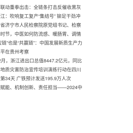
银联动重拳出击：全链条打击反催收黑灰
守护金融安全
江：吹响复工复产“集结号” 铆足干劲冲
开门红”
东省济宁市人民检察院原党组书记、检察
苏金森受贿案一审宣判
寒时节，中医如何防流感、暖肠胃、调情
？
应链”也是“共赢链”：中国发展新质生产力
世界创造新机遇
近平在贵州考察
2月，浙江进出口总值8447.2亿元，同比
3.3%
国地质灾害防治宣传培训演练行动在四川
动
第34天 广铁预计发送195.9万人次
赋能、机制创新、责任担当——2024中
新媒体大会一线观察