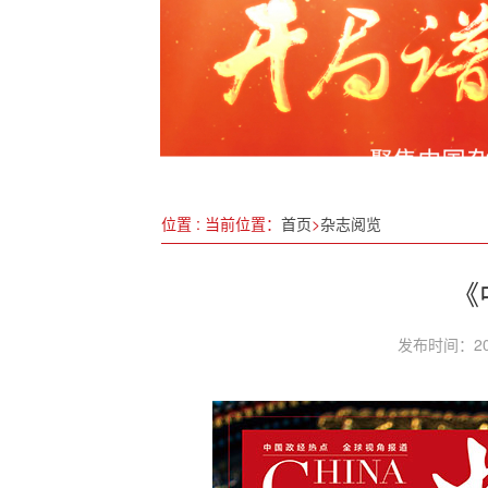
松石之山 可以攻绿——湖北省老世界
在数字中国的底座上，为乡村确权 —
检察机关2024年起诉制售伪劣商品犯罪2
机动车行驶证电子化11月4日起分三批
检察机关依法对曹兴信决定逮捕
位置 : 当前位置：
首页
>
杂志阅览
揭阳构建“一化一海五优特”产业新格局
《
发布时间：20