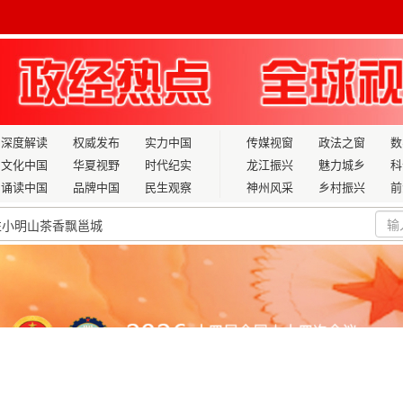
深度解读
权威发布
实力中国
传媒视窗
政法之窗
数
文化中国
华夏视野
时代纪实
龙江振兴
魅力城乡
科
诵读中国
品牌中国
民生观察
神州风采
乡村振兴
前
左小明山茶香飘邕城
交通一体化发展
练行动在四川雅安启动
调研“城乡基本公共服务”工作
来了？