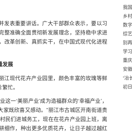
我
40
乡村
并发表重要讲话。广大干部群众表示，要以习
数字
完整准确全面贯彻新发展理念，坚持稳中求进
综艺
，改革创新、真抓实干，在中国式现代化进程
吧
别
学习
五五
重
量发展
幕
安徽
丽江现代花卉产业园里，颜色丰富的玫瑰等鲜
言
“冶
片繁忙。
初
业这一‘美丽产业’成为造福群众的‘幸福产业’，
大家既欣喜又感动。”丽江市古城区开南街道贵
前村民们进城务工，现在在花卉产业园上班，离
耕细作，种出更多优质花卉，让日子越过越红