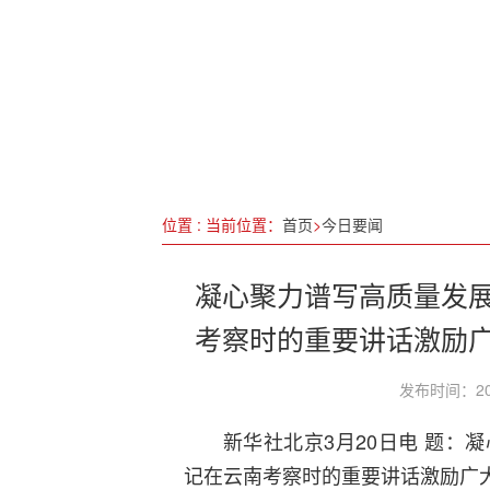
广西落实国家一揽子增量政策
推动绿色金融服务美丽中国建
福州召开全市领导干部大会
盐城盛放“莓”好未来：第10
位置 : 当前位置：
首页
>
今日要闻
凝心聚力谱写高质量发
考察时的重要讲话激励
发布时间：20
新华社北京3月20日电 题：
记在云南考察时的重要讲话激励广