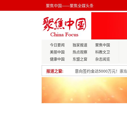
聚焦中国——聚焦全媒头条
今日要闻
独家报道
聚焦中国
美丽中国
热点观察
科教文卫
健康中国
东盟之窗
杂志阅览
报道之窗:
意向签约金达5000万元！崇
强枢纽强通道强网络推动成渝
全国地质灾害防治宣传培训演
新质毕设⇋城乡融合！
山东省政协副主席段青英来滨
Sora火了，通用人工智能要