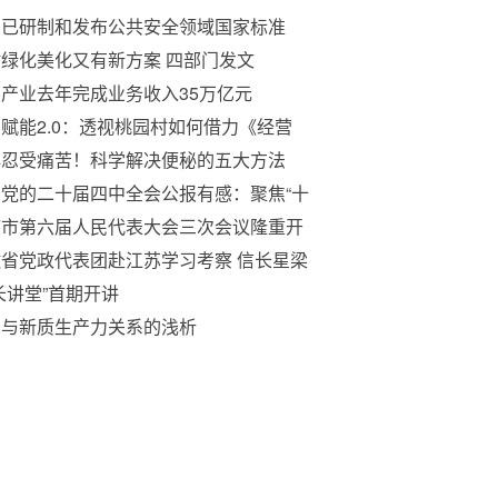
国已研制和发布公共安全领域国家标准
00余项
绿化美化又有新方案 四部门发文
产业去年完成业务收入35万亿元
赋能2.0：透视桃园村如何借力《经营
，少年》完成业态迭代
再忍受痛苦！科学解决便秘的五大方法
党的二十届四中全会公报有感：聚焦“十
”，李元为“文化强国”再赋能
庆市第六届人民代表大会三次会议隆重开
省党政代表团赴江苏学习考察 信长星梁
顺许昆林王清宪参加
长讲堂”首期开讲
日与新质生产力关系的浅析